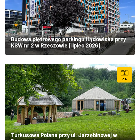
Budowa piętrowego parkingu i lądowiska przy
KSW nr 2 w Rzeszowie [lipiec 2026]
34
Turkusowa Polana przy ul. Jarzębinowej w