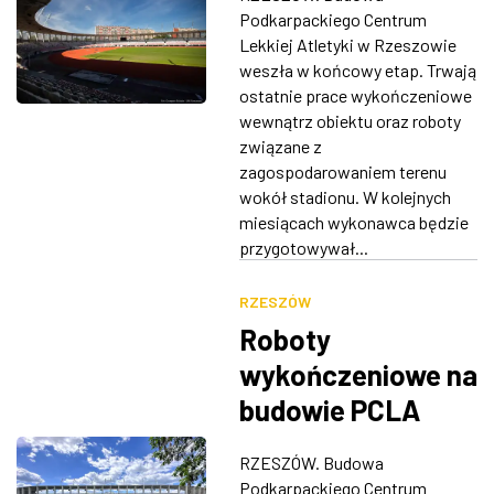
[ZDJĘCIA]
Podkarpackiego Centrum
ZDJĘCIA
Lekkiej Atletyki w Rzeszowie
weszła w końcowy etap. Trwają
W RZESZOWIE
ostatnie prace wykończeniowe
wewnątrz obiektu oraz roboty
związane z
zagospodarowaniem terenu
wokół stadionu. W kolejnych
miesiącach wykonawca będzie
przygotowywał...
RZESZÓW
Roboty
wykończeniowe na
budowie PCLA
[ZDJĘCIA]
RZESZÓW. Budowa
Podkarpackiego Centrum