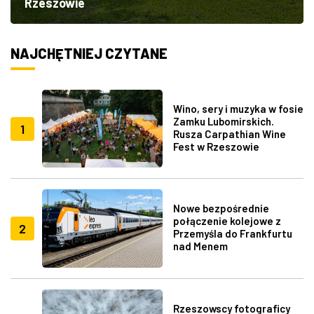
Rzeszowie
NAJCHĘTNIEJ CZYTANE
Wino, sery i muzyka w fosie
Zamku Lubomirskich.
1
Rusza Carpathian Wine
Fest w Rzeszowie
Nowe bezpośrednie
połączenie kolejowe z
2
Przemyśla do Frankfurtu
nad Menem
Rzeszowscy fotograficy