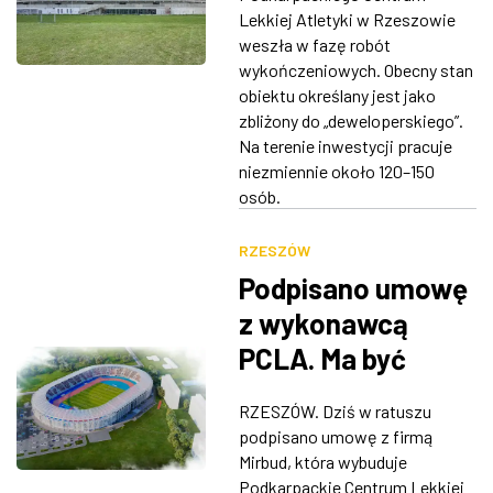
Lekkiej Atletyki w Rzeszowie
weszła w fazę robót
wykończeniowych. Obecny stan
obiektu określany jest jako
zbliżony do „deweloperskiego”.
Na terenie inwestycji pracuje
niezmiennie około 120–150
osób.
RZESZÓW
Podpisano umowę
z wykonawcą
PCLA. Ma być
gotowe jesienią
RZESZÓW. Dziś w ratuszu
2026 roku
podpisano umowę z firmą
Mirbud, która wybuduje
Podkarpackie Centrum Lekkiej