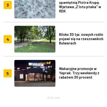
upamiętnią Piotra Krupę.
3
Wystawa „Z lotu ptaka" w
RDK
Blisko 30 tys. nowych roślin
4
pojawi się na rzeszowskich
Bulwarach
Wakacyjne promocje w
5
Yaprak. Trzy weekendy z
rabatem 30 procent
REKLAMA