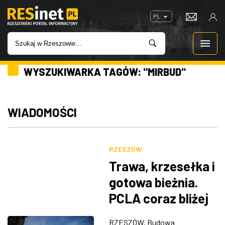
PL
WYSZUKIWARKA TAGÓW: "MIRBUD"
WIADOMOŚCI
INWESTYCJE
WIADOMOŚCI
IMPREZY
RZESZÓW
ROZRYWKA
Trawa, krzesełka i
gotowa bieżnia.
W KINACH
PCLA coraz bliżej
zakończenia
GASTRONOMIA
RZESZÓW. Budowa