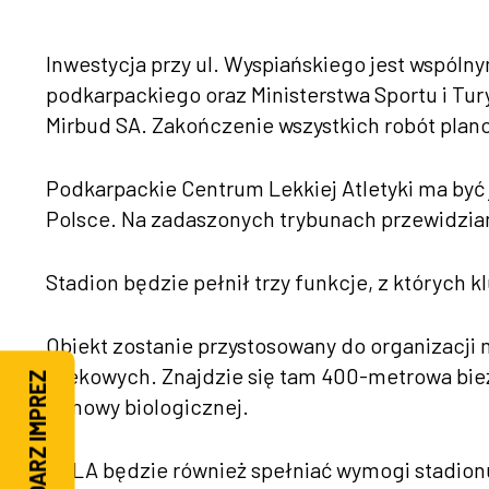
Inwestycja przy ul. Wyspiańskiego jest wspó
podkarpackiego oraz Ministerstwa Sportu i Tury
Mirbud SA. Zakończenie wszystkich robót plano
Podkarpackie Centrum Lekkiej Atletyki ma być
Polsce. Na zadaszonych trybunach przewidziano
Stadion będzie pełnił trzy funkcje, z których 
Obiekt zostanie przystosowany do organizacji 
wiekowych. Znajdzie się tam 400-metrowa bieżn
KALENDARZ IMPREZ
odnowy biologicznej.
PCLA będzie również spełniać wymogi stadionu