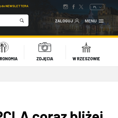
ię do NEWSLETTERA
PL
ZALOGUJ
MENU
RONOMIA
ZDJĘCIA
W RZESZOWIE
PCLA coraz bliżej