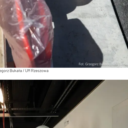
zegorz Bukała / UM Rzeszowa