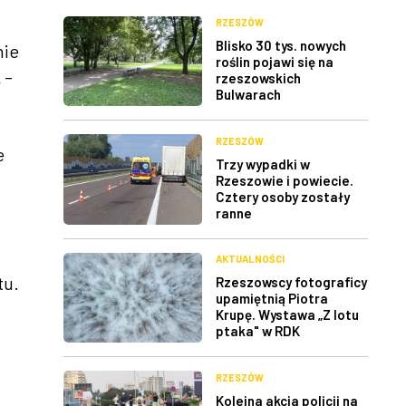
RZESZÓW
Blisko 30 tys. nowych
nie
roślin pojawi się na
 –
rzeszowskich
Bulwarach
RZESZÓW
e
Trzy wypadki w
Rzeszowie i powiecie.
Cztery osoby zostały
ranne
AKTUALNOŚCI
tu.
Rzeszowscy fotograficy
upamiętnią Piotra
Krupę. Wystawa „Z lotu
ptaka" w RDK
RZESZÓW
Kolejna akcja policji na