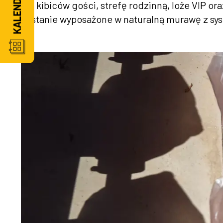
dla kibiców gości, strefę rodzinną, loże VIP o
zostanie wyposażone w naturalną murawę z sy