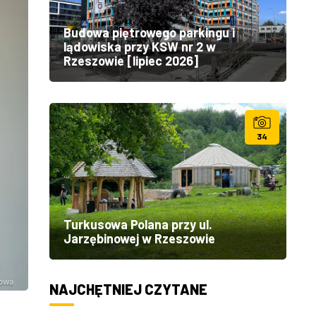
Budowa piętrowego parkingu i
lądowiska przy KSW nr 2 w
Rzeszowie [lipiec 2026]
34
Turkusowa Polana przy ul.
Jarzębinowej w Rzeszowie
NAJCHĘTNIEJ CZYTANE