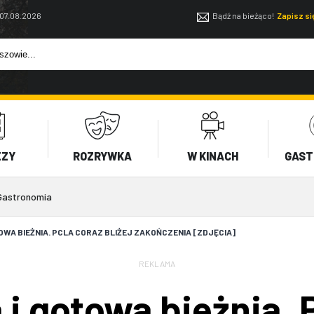
 07.08.2026
Bądź na bieżąco!
Zapisz s
EZY
ROZRYWKA
W KINACH
GAST
Gastronomia
OWA BIEŻNIA. PCLA CORAZ BLIŻEJ ZAKOŃCZENIA [ZDJĘCIA]
REKLAMA
 i gotowa bieżnia. 