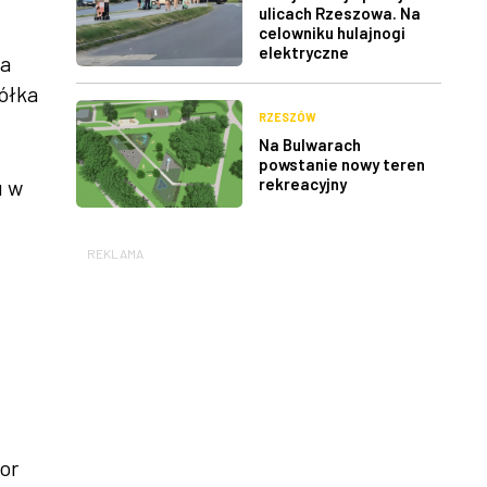
ulicach Rzeszowa. Na
celowniku hulajnogi
elektryczne
wa
półka
RZESZÓW
Na Bulwarach
powstanie nowy teren
rekreacyjny
u w
REKLAMA
or