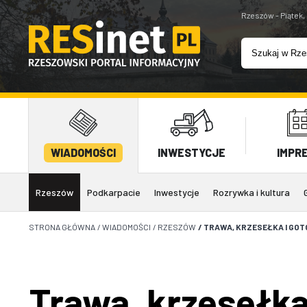
Rzeszów - Piątek,
WIADOMOŚCI
INWESTYCJE
IMPR
Rzeszów
Podkarpacie
Inwestycje
Rozrywka i kultura
STRONA GŁÓWNA
/
WIADOMOŚCI
/
RZESZÓW
/
TRAWA, KRZESEŁKA I GOT
Trawa, krzesełka