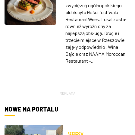
wyniki plebiscytu
zwycięzcą ogólnopolskiego
ZDJĘCIA
Restaurant Week
plebiscytu Gości festiwalu
RestaurantWeek. Lokal został
W RZESZOWIE
również wyróżniony za
najlepszą obsługę. Drugie i
trzecie miejsce w Rzeszowie
zajęły odpowiednio: Wina
Dajcie oraz NAAMA Moroccan
Restaurant –...
REKLAMA
NOWE NA PORTALU
RZESZÓW