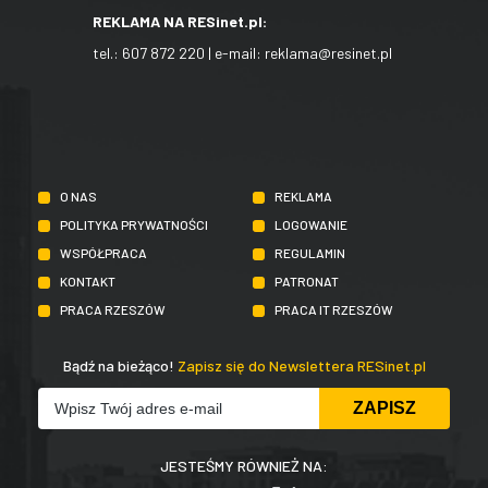
REKLAMA NA RESinet.pl:
tel.:
607 872 220
| e-mail:
reklama@resinet.pl
O NAS
REKLAMA
POLITYKA PRYWATNOŚCI
LOGOWANIE
WSPÓŁPRACA
REGULAMIN
KONTAKT
PATRONAT
PRACA RZESZÓW
PRACA IT RZESZÓW
Bądź na bieżąco!
Zapisz się do Newslettera RESinet.pl
JESTEŚMY RÓWNIEŻ NA: