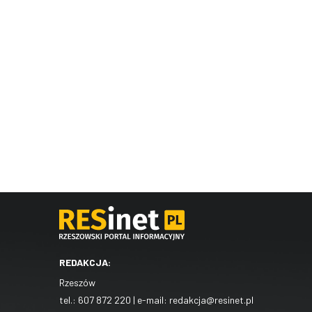
REDAKCJA:
Rzeszów
tel.:
607 872 220
| e-mail:
redakcja@resinet.pl