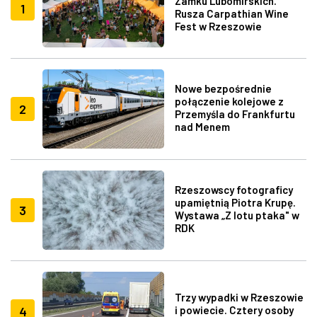
Zamku Lubomirskich.
1
Rusza Carpathian Wine
Fest w Rzeszowie
Nowe bezpośrednie
połączenie kolejowe z
2
Przemyśla do Frankfurtu
nad Menem
Rzeszowscy fotograficy
upamiętnią Piotra Krupę.
3
Wystawa „Z lotu ptaka" w
RDK
Trzy wypadki w Rzeszowie
4
i powiecie. Cztery osoby