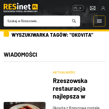
PL
WYSZUKIWARKA TAGÓW: "OKOVITA"
WIADOMOŚCI
INWESTYCJE
WIADOMOŚCI
IMPREZY
AKTUALNOŚCI
ROZRYWKA
Rzeszowska
restauracja
W KINACH
najlepsza w
Polsce. Znamy
GASTRONOMIA
Okovita z Rzeszowa została