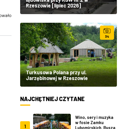
Rzeszowie [lipiec 2026]
owało
34
Turkusowa Polana przy ul.
Jarzębinowej w Rzeszowie
NAJCHĘTNIEJ CZYTANE
Wino, sery i muzyka
w fosie Zamku
1
Lubomirskich. Rusza