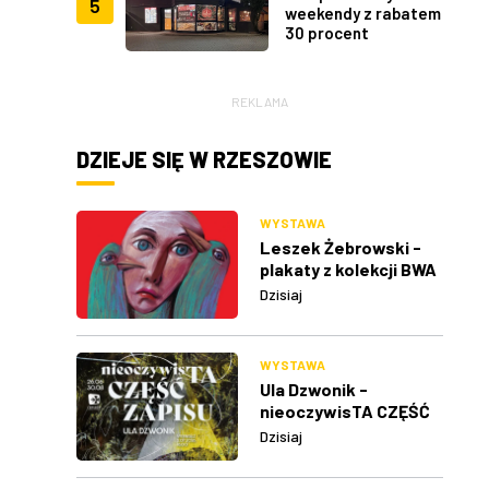
5
weekendy z rabatem
30 procent
REKLAMA
DZIEJE SIĘ W RZESZOWIE
WYSTAWA
Leszek Żebrowski -
plakaty z kolekcji BWA
w Rzeszowie
Dzisiaj
WYSTAWA
Ula Dzwonik -
nieoczywisTA CZĘŚĆ
ZAPISU
Dzisiaj