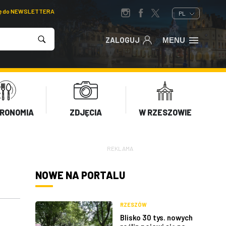
ię do NEWSLETTERA
PL
ZALOGUJ
MENU
RONOMIA
ZDJĘCIA
W RZESZOWIE
REKLAMA
NOWE NA PORTALU
RZESZÓW
Blisko 30 tys. nowych