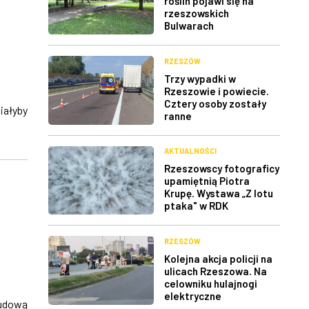
roślin pojawi się na
rzeszowskich
Bulwarach
RZESZÓW
Trzy wypadki w
Rzeszowie i powiecie.
Cztery osoby zostały
iałyby
ranne
AKTUALNOŚCI
Rzeszowscy fotograficy
upamiętnią Piotra
Krupę. Wystawa „Z lotu
ptaka" w RDK
RZESZÓW
Kolejna akcja policji na
ulicach Rzeszowa. Na
celowniku hulajnogi
elektryczne
udową