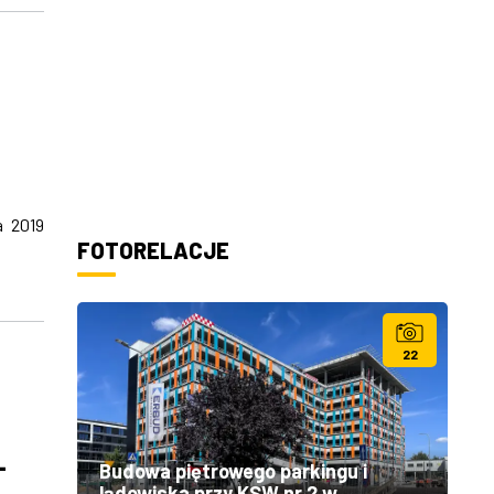
a 2019
FOTORELACJE
22
-
Budowa piętrowego parkingu i
lądowiska przy KSW nr 2 w