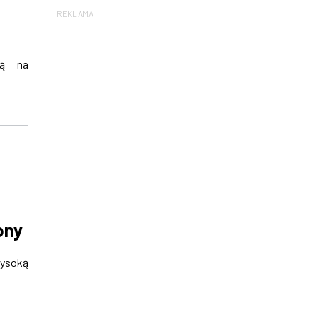
REKLAMA
ną na
ony
wysoką