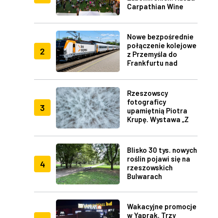
Carpathian Wine
Fest w Rzeszowie
Nowe bezpośrednie
połączenie kolejowe
2
z Przemyśla do
Frankfurtu nad
Menem
Rzeszowscy
fotograficy
3
upamiętnią Piotra
Krupę. Wystawa „Z
lotu ptaka" w RDK
Blisko 30 tys. nowych
roślin pojawi się na
4
rzeszowskich
Bulwarach
Wakacyjne promocje
w Yaprak. Trzy