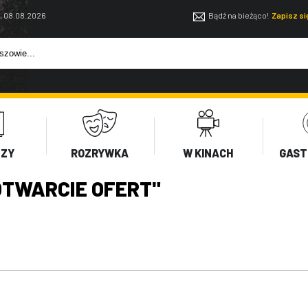
, 08.08.2026
Bądź na bieżąco!
Zapisz s
EZY
ROZRYWKA
W KINACH
GAST
TWARCIE OFERT"