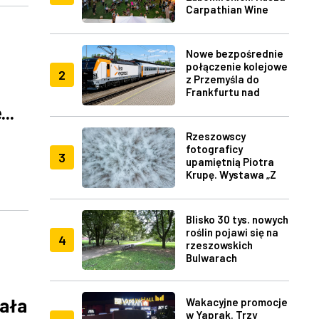
Carpathian Wine
Fest w Rzeszowie
Nowe bezpośrednie
połączenie kolejowe
2
z Przemyśla do
Frankfurtu nad
Menem
..
Rzeszowscy
fotograficy
3
upamiętnią Piotra
Krupę. Wystawa „Z
lotu ptaka" w RDK
Blisko 30 tys. nowych
roślin pojawi się na
4
rzeszowskich
Bulwarach
hała
Wakacyjne promocje
w Yaprak. Trzy