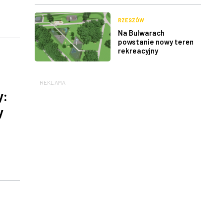
RZESZÓW
Na Bulwarach
powstanie nowy teren
rekreacyjny
REKLAMA
y:
y