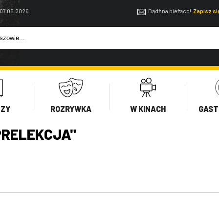
 07.08.2026
Bądź na bieżąco!
Zapisz s
EZY
ROZRYWKA
W KINACH
GAST
PRELEKCJA"