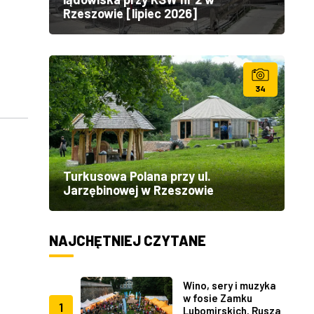
Rzeszowie [lipiec 2026]
34
Turkusowa Polana przy ul.
Jarzębinowej w Rzeszowie
NAJCHĘTNIEJ CZYTANE
Wino, sery i muzyka
w fosie Zamku
1
Lubomirskich. Rusza