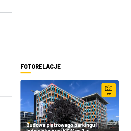
FOTORELACJE
22
Budowa piętrowego parkingu i
lądowiska przy KSW nr 2 w