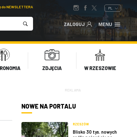
ię do NEWSLETTERA
PL
ZALOGUJ
MENU
RONOMIA
ZDJĘCIA
W RZESZOWIE
REKLAMA
NOWE NA PORTALU
RZESZÓW
Blisko 30 tys. nowych