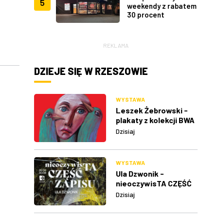
5
weekendy z rabatem
30 procent
REKLAMA
DZIEJE SIĘ W RZESZOWIE
WYSTAWA
Leszek Żebrowski -
plakaty z kolekcji BWA
w Rzeszowie
Dzisiaj
WYSTAWA
Ula Dzwonik -
nieoczywisTA CZĘŚĆ
ZAPISU
Dzisiaj