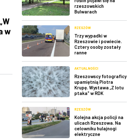
roślin pojawi się na
rzeszowskich
Bulwarach
 „W
RZESZÓW
a w
Trzy wypadki w
Rzeszowie i powiecie.
Cztery osoby zostały
ranne
AKTUALNOŚCI
Rzeszowscy fotograficy
upamiętnią Piotra
Krupę. Wystawa „Z lotu
ptaka" w RDK
RZESZÓW
Kolejna akcja policji na
ulicach Rzeszowa. Na
celowniku hulajnogi
elektryczne