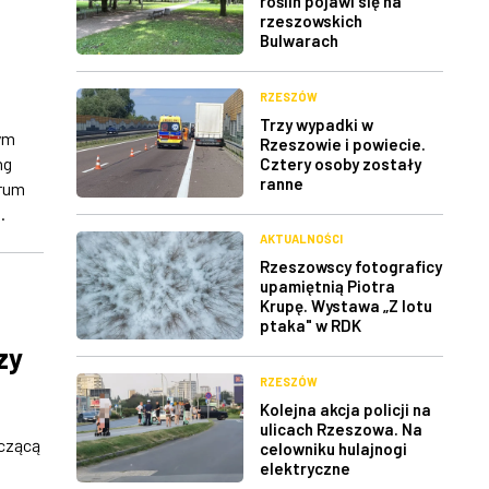
roślin pojawi się na
rzeszowskich
Bulwarach
RZESZÓW
Trzy wypadki w
ym
Rzeszowie i powiecie.
ng
Cztery osoby zostały
ranne
trum
.
AKTUALNOŚCI
Rzeszowscy fotograficy
upamiętnią Piotra
Krupę. Wystawa „Z lotu
ptaka" w RDK
zy
RZESZÓW
Kolejna akcja policji na
ulicach Rzeszowa. Na
yczącą
celowniku hulajnogi
elektryczne