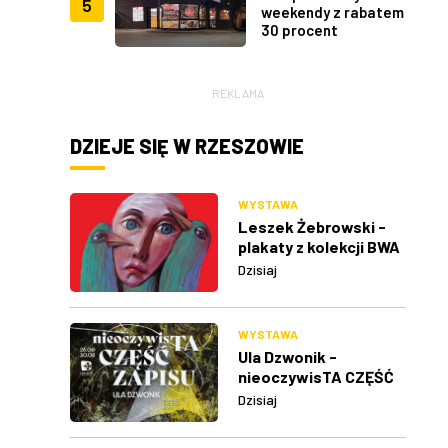
5
weekendy z rabatem
30 procent
REKLAMA
DZIEJE SIĘ W RZESZOWIE
WYSTAWA
Leszek Żebrowski -
plakaty z kolekcji BWA
w Rzeszowie
Dzisiaj
WYSTAWA
Ula Dzwonik -
nieoczywisTA CZĘŚĆ
ZAPISU
Dzisiaj