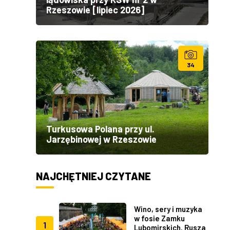
Rzeszowie [lipiec 2026]
34
Turkusowa Polana przy ul.
Jarzębinowej w Rzeszowie
NAJCHĘTNIEJ CZYTANE
Wino, sery i muzyka
w fosie Zamku
1
Lubomirskich. Rusza