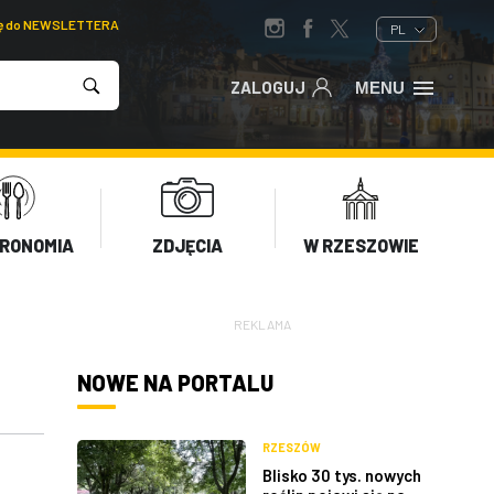
ię do NEWSLETTERA
PL
ZALOGUJ
MENU
RONOMIA
ZDJĘCIA
W RZESZOWIE
REKLAMA
NOWE NA PORTALU
RZESZÓW
Blisko 30 tys. nowych