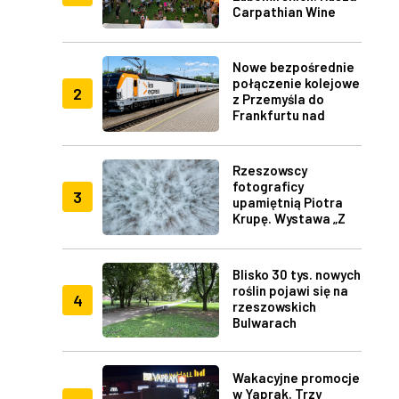
Carpathian Wine
Fest w Rzeszowie
Nowe bezpośrednie
połączenie kolejowe
2
z Przemyśla do
Frankfurtu nad
Menem
Rzeszowscy
fotograficy
3
upamiętnią Piotra
Krupę. Wystawa „Z
lotu ptaka" w RDK
Blisko 30 tys. nowych
roślin pojawi się na
4
rzeszowskich
Bulwarach
Wakacyjne promocje
w Yaprak. Trzy