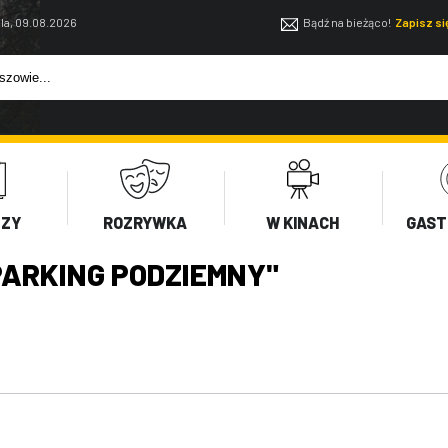
la, 09.08.2026
Bądź na bieżąco!
Zapisz s
EZY
ROZRYWKA
W KINACH
GAST
ARKING PODZIEMNY"