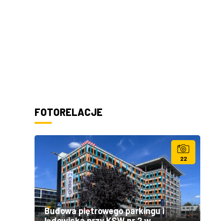
FOTORELACJE
22
Budowa piętrowego parkingu i
lądowiska przy KSW nr 2 w