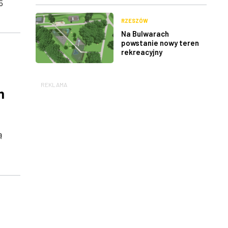
5
RZESZÓW
Na Bulwarach
powstanie nowy teren
rekreacyjny
REKLAMA
m
ą