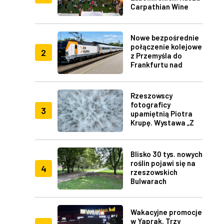
Carpathian Wine
Fest w Rzeszowie
Nowe bezpośrednie
połączenie kolejowe
2
z Przemyśla do
Frankfurtu nad
Menem
Rzeszowscy
fotograficy
3
upamiętnią Piotra
Krupę. Wystawa „Z
lotu ptaka" w RDK
Blisko 30 tys. nowych
roślin pojawi się na
4
rzeszowskich
Bulwarach
Wakacyjne promocje
w Yaprak. Trzy