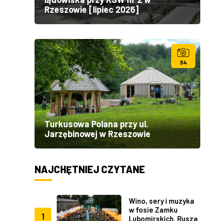
Rzeszowie [lipiec 2026]
34
Turkusowa Polana przy ul.
Jarzębinowej w Rzeszowie
NAJCHĘTNIEJ CZYTANE
Wino, sery i muzyka
w fosie Zamku
1
Lubomirskich. Rusza