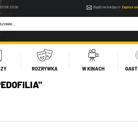
 07.08.2026
Bądź na bieżąco!
Zapisz s
EZY
ROZRYWKA
W KINACH
GAST
EDOFILIA"