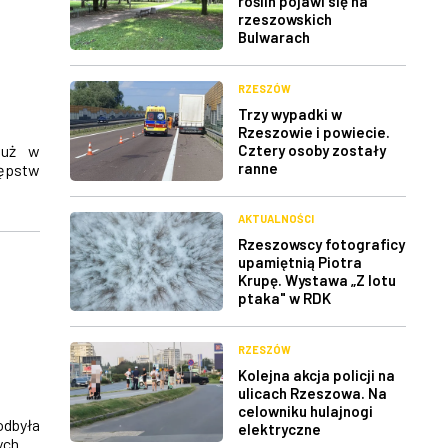
roślin pojawi się na
rzeszowskich
Bulwarach
RZESZÓW
Trzy wypadki w
Rzeszowie i powiecie.
Cztery osoby zostały
już w
ranne
tępstw
AKTUALNOŚCI
Rzeszowscy fotograficy
upamiętnią Piotra
Krupę. Wystawa „Z lotu
ptaka" w RDK
RZESZÓW
Kolejna akcja policji na
ulicach Rzeszowa. Na
celowniku hulajnogi
odbyła
elektryczne
ych.