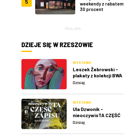
5
weekendy z rabatem
30 procent
REKLAMA
DZIEJE SIĘ W RZESZOWIE
WYSTAWA
Leszek Żebrowski -
plakaty z kolekcji BWA
w Rzeszowie
Dzisiaj
WYSTAWA
Ula Dzwonik -
nieoczywisTA CZĘŚĆ
ZAPISU
Dzisiaj