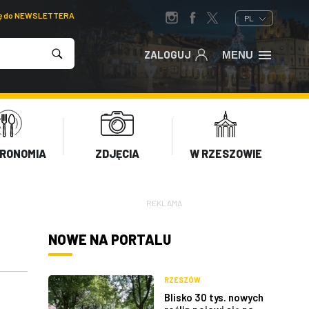
ię do NEWSLETTERA
PL
ZALOGUJ
MENU
RONOMIA
ZDJĘCIA
W RZESZOWIE
REKLAMA
NOWE NA PORTALU
RZESZÓW
Blisko 30 tys. nowych