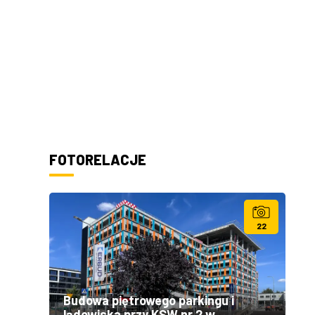
FOTORELACJE
22
Budowa piętrowego parkingu i
lądowiska przy KSW nr 2 w