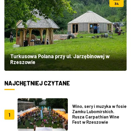
34
Turkusowa Polana przy ul. Jarzębinowej w
Rzeszowie
NAJCHĘTNIEJ CZYTANE
Wino, sery i muzyka w fosie
Zamku Lubomirskich.
1
Rusza Carpathian Wine
Fest w Rzeszowie