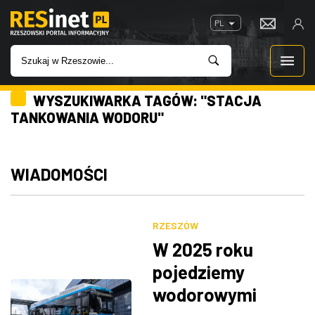
PL
WYSZUKIWARKA TAGÓW: "STACJA
WIADOMOŚCI
TANKOWANIA WODORU"
INWESTYCJE
WIADOMOŚCI
IMPREZY
ROZRYWKA
RZESZÓW
W 2025 roku
W KINACH
pojedziemy
wodorowymi
GASTRONOMIA