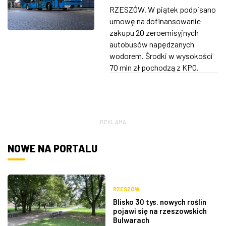
autobusami MPK?
RZESZÓW. W piątek podpisano
ZDJĘCIA
umowę na dofinansowanie
zakupu 20 zeroemisyjnych
W RZESZOWIE
autobusów napędzanych
wodorem. Środki w wysokości
70 mln zł pochodzą z KPO.
REKLAMA
NOWE NA PORTALU
RZESZÓW
Blisko 30 tys. nowych roślin
pojawi się na rzeszowskich
Bulwarach