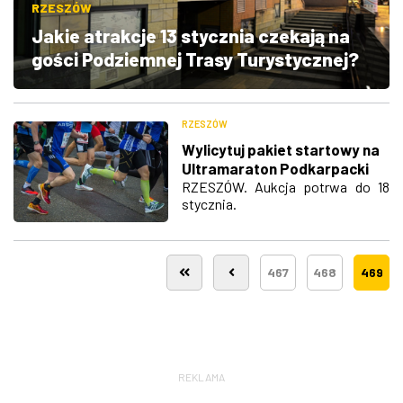
RZESZÓW
ZDJĘCIA
Jakie atrakcje 13 stycznia czekają na
gości Podziemnej Trasy Turystycznej?
W RZESZOWIE
RZESZÓW
Wylicytuj pakiet startowy na
Ultramaraton Podkarpacki
RZESZÓW. Aukcja potrwa do 18
stycznia.
467
468
469
REKLAMA