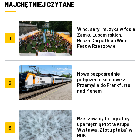
NAJCHĘTNIEJ CZYTANE
Wino, sery i muzyka w fosie
Zamku Lubomirskich.
1
Rusza Carpathian Wine
Fest w Rzeszowie
Nowe bezpośrednie
połączenie kolejowe z
2
Przemyśla do Frankfurtu
nad Menem
Rzeszowscy fotograficy
upamiętnią Piotra Krupę.
3
Wystawa „Z lotu ptaka" w
RDK