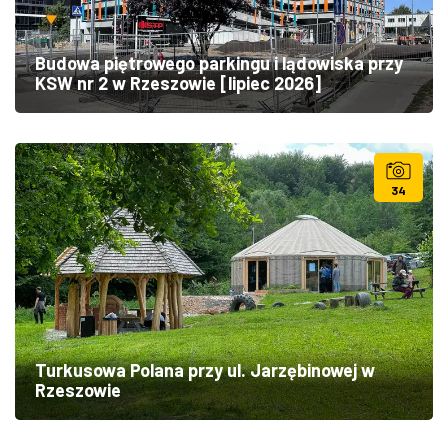
Budowa piętrowego parkingu i lądowiska przy
KSW nr 2 w Rzeszowie [lipiec 2026]
34
Turkusowa Polana przy ul. Jarzębinowej w
Rzeszowie