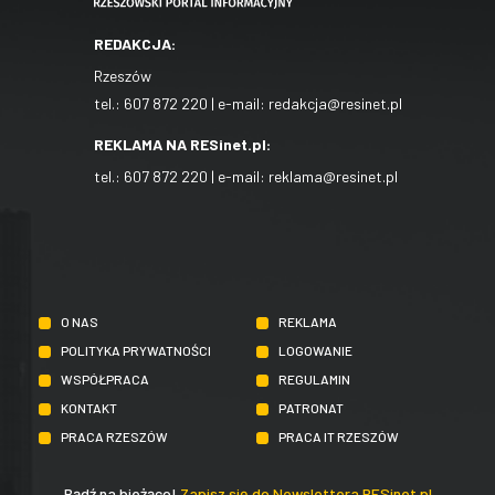
REDAKCJA:
Rzeszów
tel.:
607 872 220
| e-mail:
redakcja@resinet.pl
REKLAMA NA RESinet.pl:
tel.:
607 872 220
| e-mail:
reklama@resinet.pl
O NAS
REKLAMA
POLITYKA PRYWATNOŚCI
LOGOWANIE
WSPÓŁPRACA
REGULAMIN
KONTAKT
PATRONAT
PRACA RZESZÓW
PRACA IT RZESZÓW
Bądź na bieżąco!
Zapisz się do Newslettera RESinet.pl