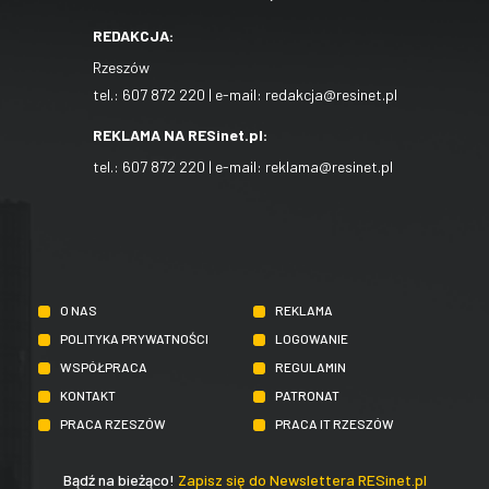
REDAKCJA:
Rzeszów
tel.:
607 872 220
| e-mail:
redakcja@resinet.pl
REKLAMA NA RESinet.pl:
tel.:
607 872 220
| e-mail:
reklama@resinet.pl
O NAS
REKLAMA
POLITYKA PRYWATNOŚCI
LOGOWANIE
WSPÓŁPRACA
REGULAMIN
KONTAKT
PATRONAT
PRACA RZESZÓW
PRACA IT RZESZÓW
Bądź na bieżąco!
Zapisz się do Newslettera RESinet.pl