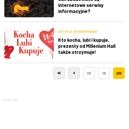
internetowe serwisy
informacyjne?
ARTYKUŁ SPONSOROWANY
Kto kocha, lubi i kupuje,
prezenty od Millenium Hall
także otrzymuje!
18
19
20
REKLAMA