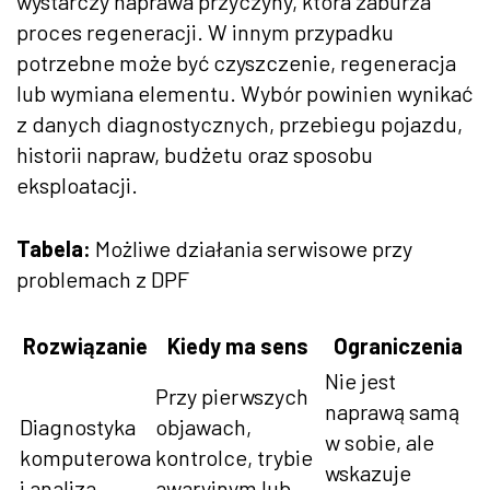
wystarczy naprawa przyczyny, która zaburza
proces regeneracji. W innym przypadku
potrzebne może być czyszczenie, regeneracja
lub wymiana elementu. Wybór powinien wynikać
z danych diagnostycznych, przebiegu pojazdu,
historii napraw, budżetu oraz sposobu
eksploatacji.
Tabela:
Możliwe działania serwisowe przy
problemach z DPF
Rozwiązanie
Kiedy ma sens
Ograniczenia
Nie jest
Przy pierwszych
naprawą samą
Diagnostyka
objawach,
w sobie, ale
komputerowa
kontrolce, trybie
wskazuje
i analiza
awaryjnym lub