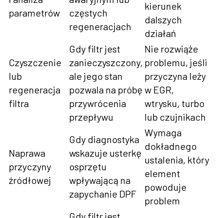
kierunek
parametrów
częstych
dalszych
regeneracjach
działań
Gdy filtr jest
Nie rozwiąże
Czyszczenie
zanieczyszczony,
problemu, jeśli
lub
ale jego stan
przyczyna leży
regeneracja
pozwala na próbę
w EGR,
filtra
przywrócenia
wtrysku, turbo
przepływu
lub czujnikach
Wymaga
Gdy diagnostyka
dokładnego
Naprawa
wskazuje usterkę
ustalenia, który
przyczyny
osprzętu
element
źródłowej
wpływającą na
powoduje
zapychanie DPF
problem
Gdy filtr jest