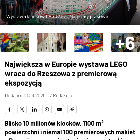
ZDJĘCIA
Wystawa klocków LEGO / fot. Materiały prasowe
W RZESZOWIE
+6
Największa w Europie wystawa LEGO
wraca do Rzeszowa z premierową
ekspozycją
Dodano: 18.06.2026 r. /
Redakcja
Blisko 10 milionów klocków, 1100 m²
powierzchni i niemal 100 premierowych makiet