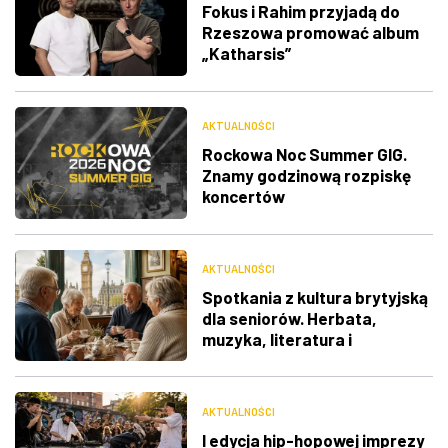
Fokus i Rahim przyjadą do
Rzeszowa promować album
„Katharsis”
AKTUALNOŚCI
Rockowa Noc Summer GIG.
Znamy godzinową rozpiskę
koncertów
AKTUALNOŚCI
Spotkania z kultura brytyjską
dla seniorów. Herbata,
muzyka, literatura i
ciekawostki
AKTUALNOŚCI
I edycja hip-hopowej imprezy