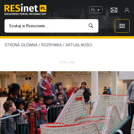
PL
STRONA GŁÓWNA
/
ROZRYWKA
/
AKTUALNOŚCI
WIADOMOŚCI
INWESTYCJE
REKLAMA
IMPREZY
ROZRYWKA
W KINACH
GASTRONOMIA