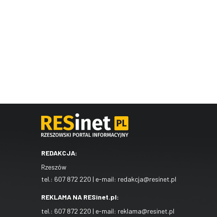
REDAKCJA:
Rzeszów
tel.:
607 872 220
| e-mail:
redakcja@resinet.pl
REKLAMA NA RESinet.pl:
tel.:
607 872 220
| e-mail:
reklama@resinet.pl