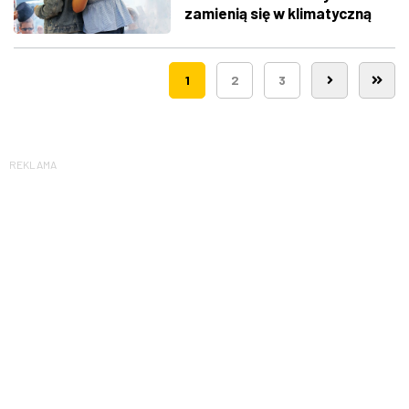
zamienią się w klimatyczną
Route 66
1
2
3
REKLAMA