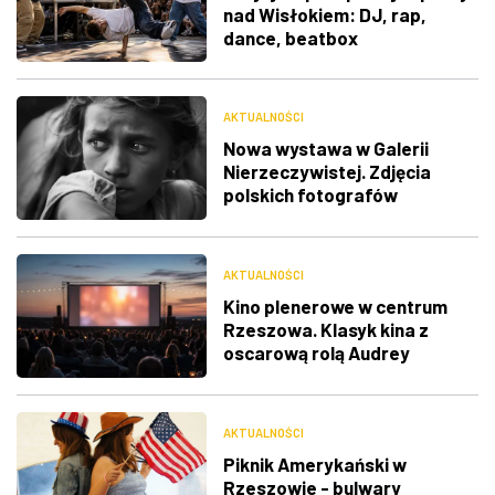
nad Wisłokiem: DJ, rap,
dance, beatbox
AKTUALNOŚCI
Nowa wystawa w Galerii
Nierzeczywistej. Zdjęcia
polskich fotografów
docenione na świecie
AKTUALNOŚCI
Kino plenerowe w centrum
Rzeszowa. Klasyk kina z
oscarową rolą Audrey
Hepburn
AKTUALNOŚCI
Piknik Amerykański w
Rzeszowie - bulwary