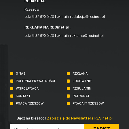
REDAKCJA:
Rzeszów
tel.:
607 872 220
| e-mail:
redakcja@resinet.pl
REKLAMA NA RESinet.pl:
tel.:
607 872 220
| e-mail:
reklama@resinet.pl
O NAS
REKLAMA
POLITYKA PRYWATNOŚCI
LOGOWANIE
WSPÓŁPRACA
REGULAMIN
KONTAKT
PATRONAT
PRACA RZESZÓW
PRACA IT RZESZÓW
Bądź na bieżąco!
Zapisz się do Newslettera RESinet.pl