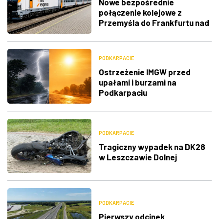
Nowe bezpośrednie
połączenie kolejowe z
Przemyśla do Frankfurtu nad
Menem
PODKARPACIE
Ostrzeżenie IMGW przed
upałami i burzami na
Podkarpaciu
PODKARPACIE
Tragiczny wypadek na DK28
w Leszczawie Dolnej
PODKARPACIE
Pierwszy odcinek