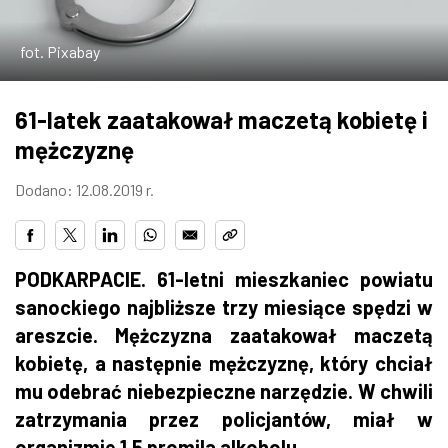
ZDJĘCIA
fot. Pixabay
W RZESZOWIE
61-latek zaatakował maczetą kobietę i
mężczyznę
Dodano: 12.08.2019 r.
PODKARPACIE. 61-letni mieszkaniec powiatu
sanockiego najbliższe trzy miesiące spędzi w
areszcie. Mężczyzna zaatakował maczetą
kobietę, a następnie mężczyznę, który chciał
mu odebrać niebezpieczne narzędzie. W chwili
zatrzymania przez policjantów, miał w
organizmie 1,5 promila alkoholu.