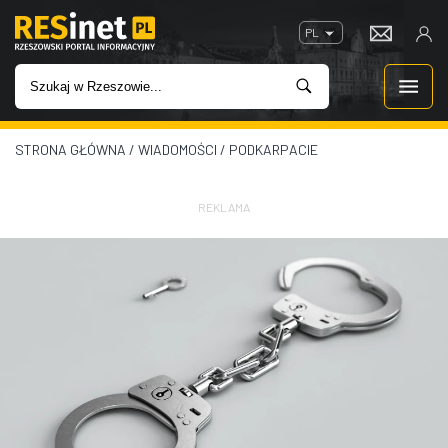
PL
STRONA GŁÓWNA
/
WIADOMOŚCI
/
PODKARPACIE
WIADOMOŚCI
INWESTYCJE
REKLAMA
IMPREZY
ROZRYWKA
W KINACH
GASTRONOMIA