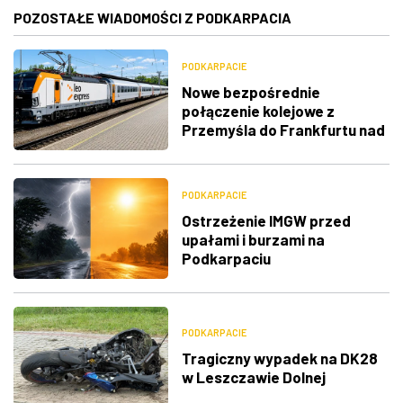
POZOSTAŁE WIADOMOŚCI Z PODKARPACIA
PODKARPACIE
Nowe bezpośrednie
połączenie kolejowe z
Przemyśla do Frankfurtu nad
Menem
PODKARPACIE
Ostrzeżenie IMGW przed
upałami i burzami na
Podkarpaciu
PODKARPACIE
Tragiczny wypadek na DK28
w Leszczawie Dolnej