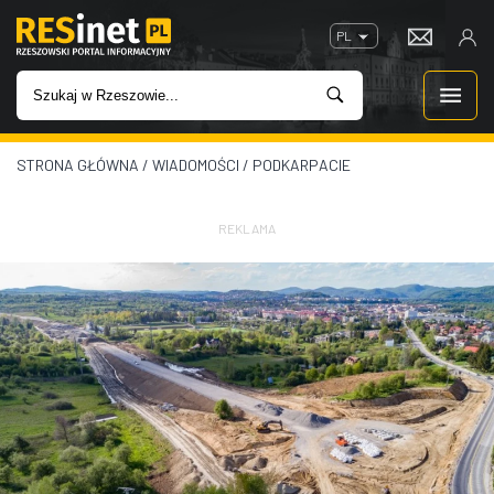
PL
STRONA GŁÓWNA
/
WIADOMOŚCI
/
PODKARPACIE
WIADOMOŚCI
INWESTYCJE
REKLAMA
IMPREZY
ROZRYWKA
W KINACH
GASTRONOMIA