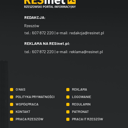
REDAKCJA:
Rzeszów
tel.:
607 872 220
| e-mail:
redakcja@resinet.pl
REKLAMA NA RESinet.pl:
tel.:
607 872 220
| e-mail:
reklama@resinet.pl
O NAS
REKLAMA
POLITYKA PRYWATNOŚCI
LOGOWANIE
WSPÓŁPRACA
REGULAMIN
KONTAKT
PATRONAT
PRACA RZESZÓW
PRACA IT RZESZÓW