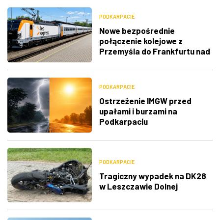
PODKARPACIE
Nowe bezpośrednie
połączenie kolejowe z
Przemyśla do Frankfurtu nad
Menem
PODKARPACIE
Ostrzeżenie IMGW przed
upałami i burzami na
Podkarpaciu
PODKARPACIE
Tragiczny wypadek na DK28
w Leszczawie Dolnej