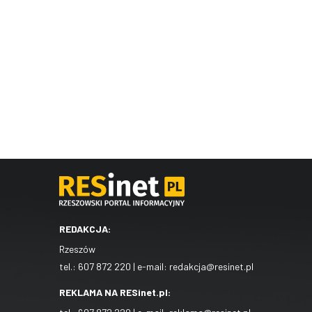
REDAKCJA:
Rzeszów
tel.:
607 872 220
| e-mail:
redakcja@resinet.pl
REKLAMA NA RESinet.pl: