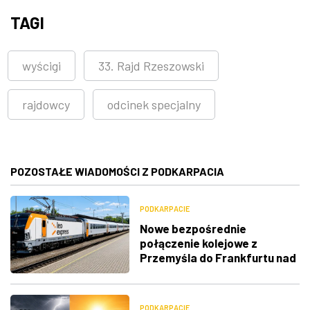
TAGI
wyścigi
33. Rajd Rzeszowski
rajdowcy
odcinek specjalny
POZOSTAŁE WIADOMOŚCI Z PODKARPACIA
PODKARPACIE
Nowe bezpośrednie
połączenie kolejowe z
Przemyśla do Frankfurtu nad
Menem
PODKARPACIE