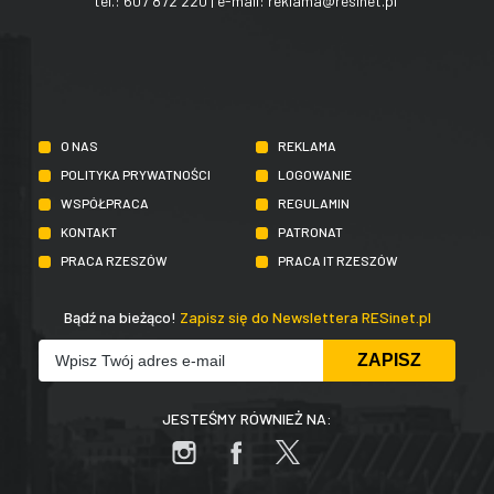
tel.:
607 872 220
| e-mail:
reklama@resinet.pl
O NAS
REKLAMA
POLITYKA PRYWATNOŚCI
LOGOWANIE
WSPÓŁPRACA
REGULAMIN
KONTAKT
PATRONAT
PRACA RZESZÓW
PRACA IT RZESZÓW
Bądź na bieżąco!
Zapisz się do Newslettera RESinet.pl
JESTEŚMY RÓWNIEŻ NA: