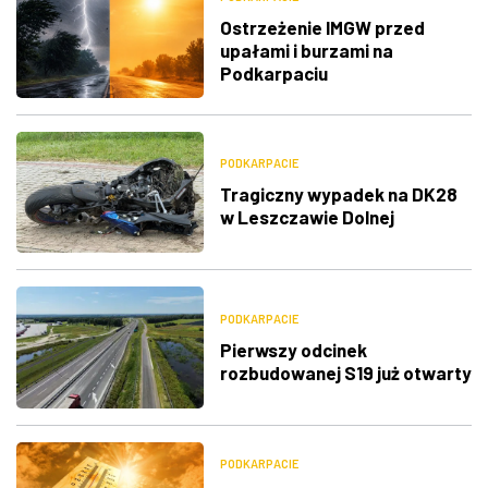
Ostrzeżenie IMGW przed
upałami i burzami na
Podkarpaciu
PODKARPACIE
Tragiczny wypadek na DK28
w Leszczawie Dolnej
PODKARPACIE
Pierwszy odcinek
rozbudowanej S19 już otwarty
PODKARPACIE