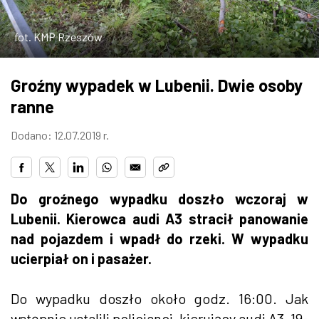
ZDJĘCIA
fot. KMP Rzeszów
W RZESZOWIE
Groźny wypadek w Lubenii. Dwie osoby
ranne
Dodano: 12.07.2019 r.
Do groźnego wypadku doszło wczoraj w
Lubenii. Kierowca audi A3 stracił panowanie
nad pojazdem i wpadł do rzeki. W wypadku
ucierpiał on i pasażer.
Do wypadku doszło około godz. 16:00. Jak
wstępnie ustalili policjanci, kierujący audi A3, 19-