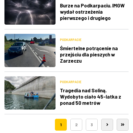
Burze na Podkarpaciu. IMGW
wydał ostrzeżenia
pierwszego i drugiego
stopnia
PODKARPACIE
Śmiertelne potrącenie na
przejściu dla pieszych w
Zarzeczu
PODKARPACIE
Tragedia nad Soliną.
Wydobyto ciało 45-latka z
ponad 50 metrów
1
2
3