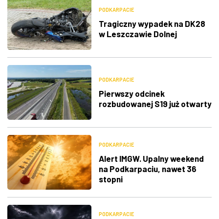
PODKARPACIE
Tragiczny wypadek na DK28
w Leszczawie Dolnej
PODKARPACIE
Pierwszy odcinek
rozbudowanej S19 już otwarty
PODKARPACIE
Alert IMGW. Upalny weekend
na Podkarpaciu, nawet 36
stopni
PODKARPACIE