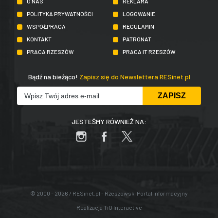
O NAS
REKLAMA
POLITYKA PRYWATNOŚCI
LOGOWANIE
WSPÓŁPRACA
REGULAMIN
KONTAKT
PATRONAT
PRACA RZESZÓW
PRACA IT RZESZÓW
Bądź na bieżąco!
Zapisz się do Newslettera RESinet.pl
JESTEŚMY RÓWNIEŻ NA:
© 2000 - 2026 / RESinet.pl - Rzeszowski Portal Informacyjny
Realizacja
TiO Interactive