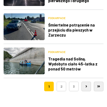
pierwszego i drugiego
stopnia
PODKARPACIE
Śmiertelne potrącenie na
przejściu dla pieszych w
Zarzeczu
PODKARPACIE
Tragedia nad Soliną.
Wydobyto ciało 45-latka z
ponad 50 metrów
1
2
3