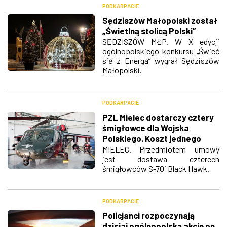
PODKARPACIE
Sędziszów Małopolski został
„Świetlną stolicą Polski”
SĘDZISZÓW MŁP. W X edycji
ogólnopolskiego konkursu „Świeć
się z Energą” wygrał Sędziszów
Małopolski.
PODKARPACIE
PZL Mielec dostarczy cztery
śmigłowce dla Wojska
Polskiego. Koszt jednego
wynosi ok. 75 mln
MIELEC. Przedmiotem umowy
jest dostawa czterech
śmigłowców S-70i Black Hawk.
PODKARPACIE
Policjanci rozpoczynają
dzisiaj ogólnopolską akcję pn.