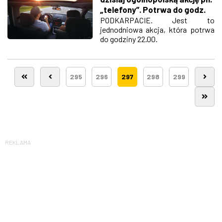
„telefony”. Potrwa do godz.
22.00
PODKARPACIE. Jest to
jednodniowa akcja, która potrwa
do godziny 22.00.
295
296
297
298
299
REKLAMA