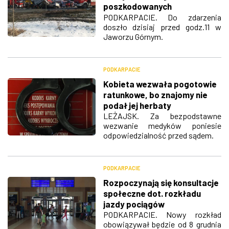
poszkodowanych
przewieziono do szpitala
PODKARPACIE. Do zdarzenia
doszło dzisiaj przed godz.11 w
helikopterem
Jaworzu Górnym.
PODKARPACIE
Kobieta wezwała pogotowie
ratunkowe, bo znajomy nie
podał jej herbaty
LEŻAJSK. Za bezpodstawne
wezwanie medyków poniesie
odpowiedzialność przed sądem.
PODKARPACIE
Rozpoczynają się konsultacje
społeczne dot. rozkładu
jazdy pociągów
PODKARPACIE. Nowy rozkład
obowiązywał będzie od 8 grudnia