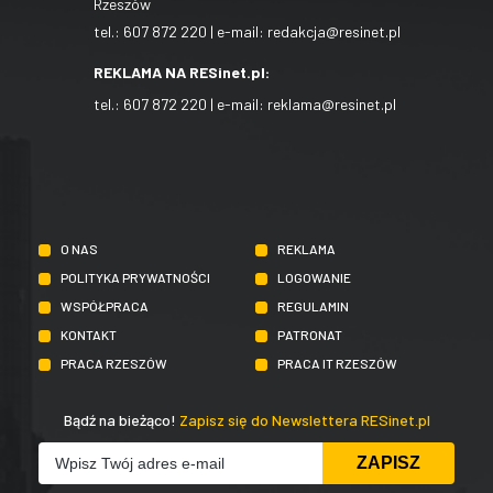
Rzeszów
tel.:
607 872 220
| e-mail:
redakcja@resinet.pl
REKLAMA NA RESinet.pl:
tel.:
607 872 220
| e-mail:
reklama@resinet.pl
O NAS
REKLAMA
POLITYKA PRYWATNOŚCI
LOGOWANIE
WSPÓŁPRACA
REGULAMIN
KONTAKT
PATRONAT
PRACA RZESZÓW
PRACA IT RZESZÓW
Bądź na bieżąco!
Zapisz się do Newslettera RESinet.pl