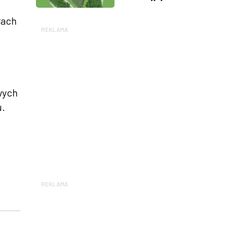
rach
REKLAMA
wych
u.
REKLAMA