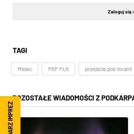
Zaloguj się
a
TAGI
Mielec
PKP PLK
przejście pod torami
POZOSTAŁE WIADOMOŚCI Z PODKARP
KALENDARZ IMPREZ