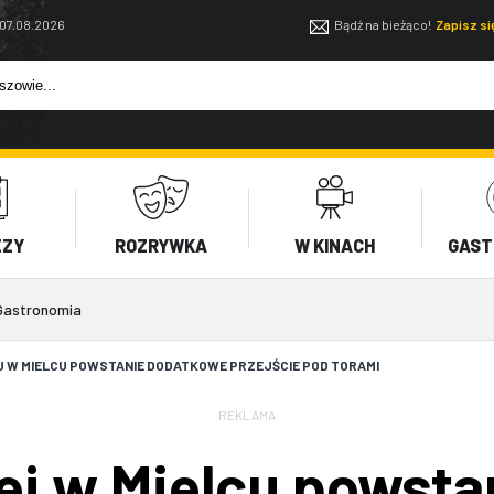
 07.08.2026
Bądź na bieżąco!
Zapisz s
EZY
ROZRYWKA
W KINACH
GAST
Gastronomia
J W MIELCU POWSTANIE DODATKOWE PRZEJŚCIE POD TORAMI
REKLAMA
wej w Mielcu powst