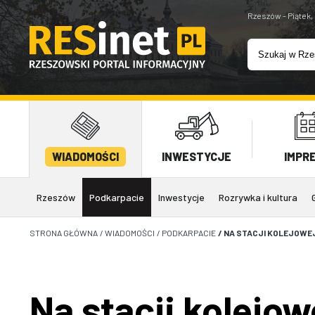
Rzeszów - Piątek,
WIADOMOŚCI
INWESTYCJE
IMPR
Rzeszów
Podkarpacie
Inwestycje
Rozrywka i kultura
STRONA GŁÓWNA
/
WIADOMOŚCI
/
PODKARPACIE
/
NA STACJI KOLEJOWE
Na stacji kolejo