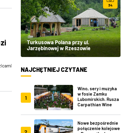
34
zi
Turkusowa Polana przy ul.
Jarzębinowej w Rzeszowie
zicami
NAJCHĘTNIEJ CZYTANE
Wino, sery i muzyka
w fosie Zamku
1
Lubomirskich. Rusza
Carpathian Wine
Fest w Rzeszowie
Nowe bezpośrednie
połączenie kolejowe
2