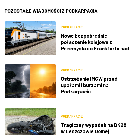
POZOSTAŁE WIADOMOŚCI Z PODKARPACIA
PODKARPACIE
Nowe bezpośrednie
połączenie kolejowe z
Przemyśla do Frankfurtu nad
Menem
PODKARPACIE
Ostrzeżenie IMGW przed
upałami i burzami na
Podkarpaciu
PODKARPACIE
Tragiczny wypadek na DK28
w Leszczawie Dolnej