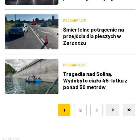
stopnia
PODKARPACIE
Śmiertelne potrącenie na
przejściu dla pieszych w
Zarzeczu
PODKARPACIE
Tragedia nad Soliną.
Wydobyto ciało 45-latka z
ponad 50 metrów
1
2
3
REKLAMA