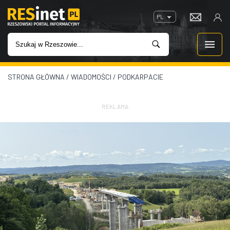
PL
STRONA GŁÓWNA
/
WIADOMOŚCI
/
PODKARPACIE
WIADOMOŚCI
INWESTYCJE
REKLAMA
IMPREZY
ROZRYWKA
W KINACH
GASTRONOMIA