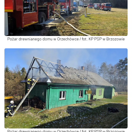
Pożar drewnianego domu w Orzechówce / fot. KP PSP w Brzozowie
Pożar drewnianego domu w Orzechówce / fot. KP PSP w Brzozowie