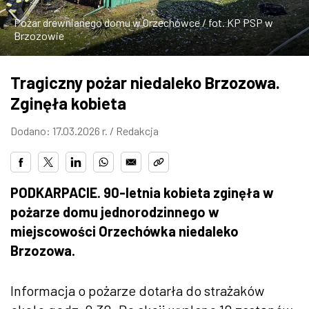
ZDJĘCIA
Pożar drewnianego domu w Orzechówce / fot. KP PSP w
Brzozowie
W RZESZOWIE
Tragiczny pożar niedaleko Brzozowa.
Zginęła kobieta
Dodano: 17.03.2026 r. /
Redakcja
PODKARPACIE. 90-letnia kobieta zginęła w
pożarze domu jednorodzinnego w
miejscowości Orzechówka niedaleko
Brzozowa.
Informacja o pożarze dotarła do strażaków