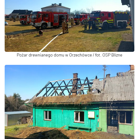
Pożar drewnianego domu w Orzechówce / fot. OSP Blizne