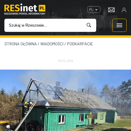
PL
STRONA GŁÓWNA
/
WIADOMOŚCI
/
PODKARPACIE
WIADOMOŚCI
INWESTYCJE
REKLAMA
IMPREZY
ROZRYWKA
W KINACH
GASTRONOMIA