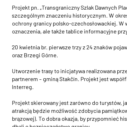
Projekt pn. „Transgraniczny Szlak Dawnych Pla
szczególnym znaczeniu historycznym. W okres
ochrony granicy polsko-czechosłowackiej. W w
oznaczenia, ale także tablice informacyjne prz
20 kwietnia br. pierwsze trzy z 24 znaków poja
oraz Brzegi Górne.
Utworzenie trasy to inicjatywa realizowana p
partnerem – gminą Stakčín. Projekt jest wspó
Interreg.
Projekt skierowany jest zarówno do turystów, j
atrakcją będzie możliwość zdobycia pamiątkowyc
brązowej). To dobra okazja, by przypomnieć histo
dbali o bezpieczeństwo granicy.