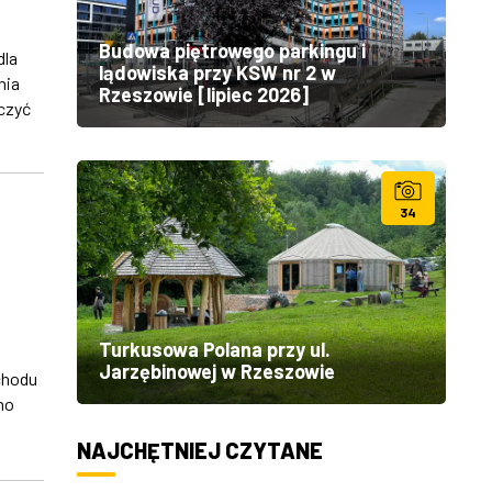
Budowa piętrowego parkingu i
dla
lądowiska przy KSW nr 2 w
nia
Rzeszowie [lipiec 2026]
czyć
34
Turkusowa Polana przy ul.
Jarzębinowej w Rzeszowie
chodu
mo
NAJCHĘTNIEJ CZYTANE