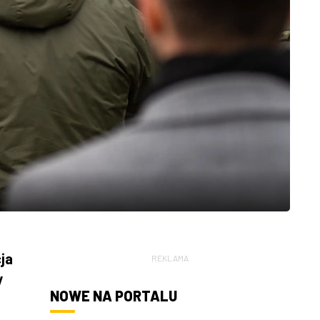
ja
REKLAMA
y
NOWE NA PORTALU