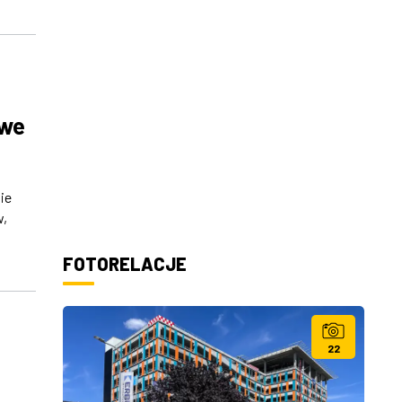
owe
ie
w,
FOTORELACJE
22