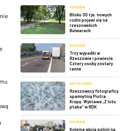
RZESZÓW
Blisko 30 tys. nowych
mie
roślin pojawi się na
rzeszowskich
Bulwarach
RZESZÓW
e
Trzy wypadki w
Rzeszowie i powiecie.
Cztery osoby zostały
ranne
amu
AKTUALNOŚCI
Rzeszowscy fotograficy
upamiętnią Piotra
Krupę. Wystawa „Z lotu
kową
ptaka" w RDK
a
RZESZÓW
Kolejna akcja policji na