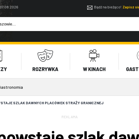
 07.08.2026
Bądź na bieżąco!
Zapisz s
EZY
ROZRYWKA
W KINACH
GAST
Gastronomia
WSTAJE SZLAK DAWNYCH PLACÓWEK STRAŻY GRANICZNEJ
REKLAMA
powstaje szlak da