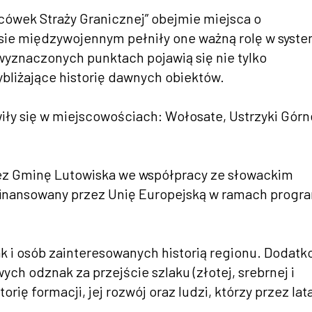
cówek Straży Granicznej” obejmie miejsca o
ie międzywojennym pełniły one ważną rolę w syste
yznaczonych punktach pojawią się nie tylko
ybliżające historię dawnych obiektów.
wiły się w miejscowościach: Wołosate, Ustrzyki Górn
rzez Gminę Lutowiska we współpracy ze słowackim
łfinansowany przez Unię Europejską w ramach progr
ak i osób zainteresowanych historią regionu. Dodat
h odznak za przejście szlaku (złotej, srebrnej i
rię formacji, jej rozwój oraz ludzi, którzy przez lat