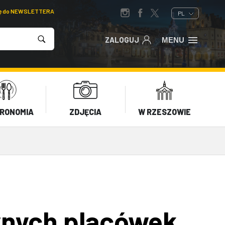
ię do NEWSLETTERA
PL
ZALOGUJ
MENU
RONOMIA
ZDJĘCIA
W RZESZOWIE
wnych placówek