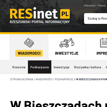
Rzeszów - Piątek,
WIADOMOŚCI
INWESTYCJE
IMPR
Rzeszów
Podkarpacie
Inwestycje
Rozrywka i kultura
STRONA GŁÓWNA
/
WIADOMOŚCI
/
PODKARPACIE
/
W BIESZCZADACH PO
W Bieszczadach 