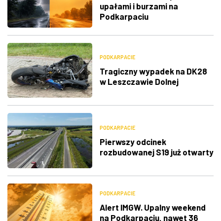
upałami i burzami na
Podkarpaciu
PODKARPACIE
Tragiczny wypadek na DK28
w Leszczawie Dolnej
PODKARPACIE
Pierwszy odcinek
rozbudowanej S19 już otwarty
PODKARPACIE
Alert IMGW. Upalny weekend
na Podkarpaciu, nawet 36