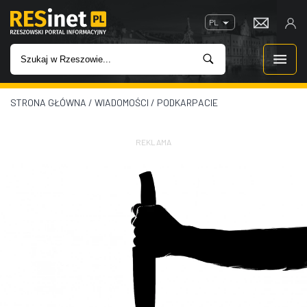
PL
STRONA GŁÓWNA
/
WIADOMOŚCI
/
PODKARPACIE
WIADOMOŚCI
INWESTYCJE
REKLAMA
IMPREZY
ROZRYWKA
W KINACH
GASTRONOMIA