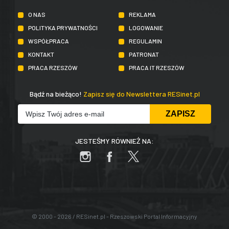
O NAS
REKLAMA
POLITYKA PRYWATNOŚCI
LOGOWANIE
WSPÓŁPRACA
REGULAMIN
KONTAKT
PATRONAT
PRACA RZESZÓW
PRACA IT RZESZÓW
Bądź na bieżąco!
Zapisz się do Newslettera RESinet.pl
JESTEŚMY RÓWNIEŻ NA:
© 2000 - 2026 / RESinet.pl - Rzeszowski Portal Informacyjny