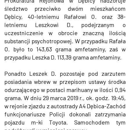
Prokuratura Rejonowa w Dębicy nadzoruje
śledztwo przeciwko dwóm mieszkańcom
Dębicy, 40-letniemu Rafałowi O. oraz 38-
letniemu Leszkowi D., podejrzanym o
uczestniczenie w obrocie znaczną ilością
substancji psychotropowej. W przypadku Rafała
O. było to 143,63 grama amfetaminy, zaś w
przypadku Leszka D. 113,39 grama amfetaminy.
Ponadto Leszek D. pozostaje pod zarzutem
posiadania wbrew w przepisom ustawy środka
odurzającego w postaci marihuany w ilości 0,94
grama. W dniu 29 marca 2019 r., ok. godz. 19:45,
w rejonie zjazdu z autostrady A4 Dębica-Zachód
funkcjonariusze Policji dokonali zatrzymania
pojazdu m-ki Toyota. Samochodem tym