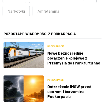
Narkotyki
Amfetamina
POZOSTAŁE WIADOMOŚCI Z PODKARPACIA
PODKARPACIE
Nowe bezpośrednie
połączenie kolejowe z
Przemyśla do Frankfurtu nad
Menem
PODKARPACIE
Ostrzeżenie IMGW przed
upałami i burzami na
Podkarpaciu