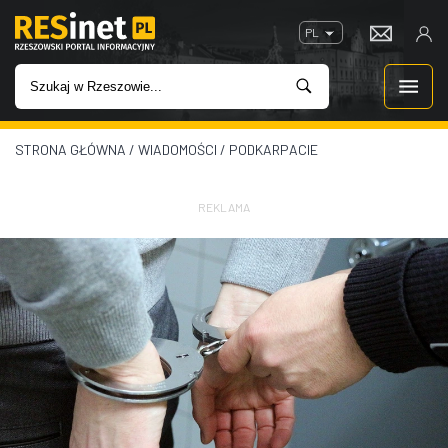
PL
STRONA GŁÓWNA
/
WIADOMOŚCI
/
PODKARPACIE
WIADOMOŚCI
INWESTYCJE
REKLAMA
IMPREZY
ROZRYWKA
W KINACH
GASTRONOMIA