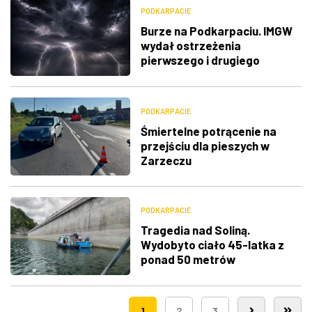
PODKARPACIE
Burze na Podkarpaciu. IMGW
wydał ostrzeżenia
pierwszego i drugiego
stopnia
PODKARPACIE
Śmiertelne potrącenie na
przejściu dla pieszych w
Zarzeczu
PODKARPACIE
Tragedia nad Soliną.
Wydobyto ciało 45-latka z
ponad 50 metrów
1
2
3