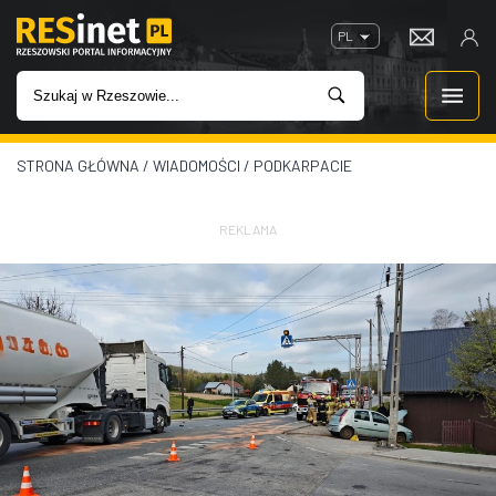
PL
STRONA GŁÓWNA
/
WIADOMOŚCI
/
PODKARPACIE
WIADOMOŚCI
INWESTYCJE
REKLAMA
IMPREZY
ROZRYWKA
W KINACH
GASTRONOMIA