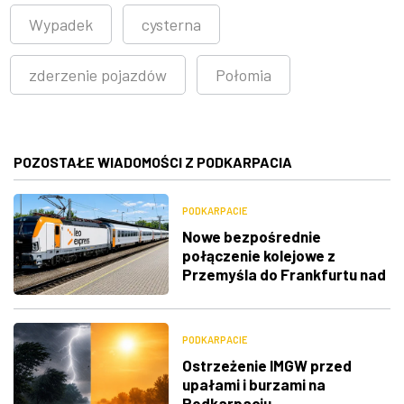
Wypadek
cysterna
zderzenie pojazdów
Połomia
POZOSTAŁE WIADOMOŚCI Z PODKARPACIA
PODKARPACIE
Nowe bezpośrednie
połączenie kolejowe z
Przemyśla do Frankfurtu nad
Menem
PODKARPACIE
Ostrzeżenie IMGW przed
upałami i burzami na
Podkarpaciu