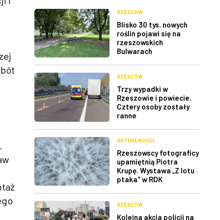
i i
RZESZÓW
Blisko 30 tys. nowych
roślin pojawi się na
rzeszowskich
Bulwarach
zej
obót
RZESZÓW
Trzy wypadki w
Rzeszowie i powiecie.
Cztery osoby zostały
ranne
AKTUALNOŚCI
.
Rzeszowscy fotograficy
raw
upamiętnią Piotra
Krupę. Wystawa „Z lotu
ptaka" w RDK
ntaż
ego
RZESZÓW
Kolejna akcja policji na