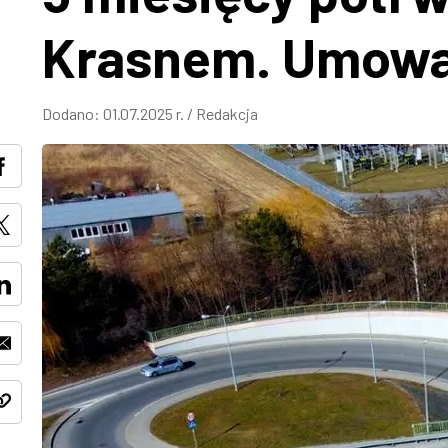
Krasnem. Umowa
Dodano:
01.07.2025 r.
/
Redakcja