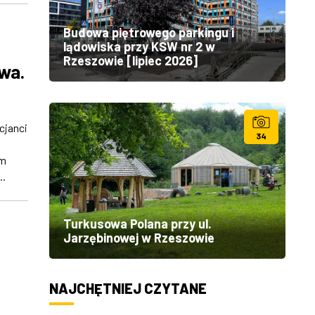
Budowa piętrowego parkingu i
lądowiska przy KSW nr 2 w
Rzeszowie [lipiec 2026]
owa.
cjanci
34
em
..
Turkusowa Polana przy ul.
Jarzębinowej w Rzeszowie
NAJCHĘTNIEJ CZYTANE