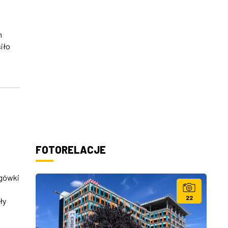
h
iło
FOTORELACJE
ogówki
22
ły