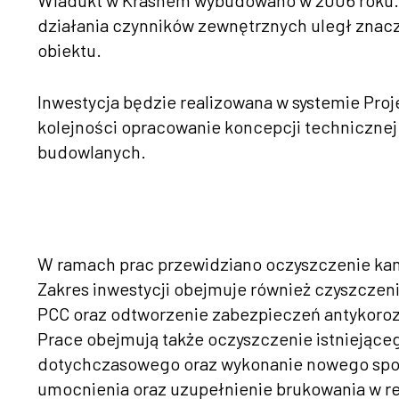
Wiadukt w Krasnem wybudowano w 2006 roku. J
działania czynników zewnętrznych uległ znac
obiektu.
Inwestycja będzie realizowana w systemie Pro
kolejności opracowanie koncepcji technicznej
budowlanych.
W ramach prac przewidziano oczyszczenie kam
Zakres inwestycji obejmuje również czyszczenie
PCC oraz odtworzenie zabezpieczeń antykoroz
Prace obejmują także oczyszczenie istniejące
dotychczasowego oraz wykonanie nowego spo
umocnienia oraz uzupełnienie brukowania w r