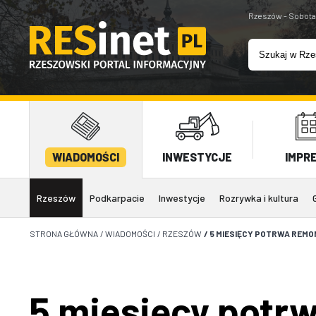
Rzeszów - Sobota
WIADOMOŚCI
INWESTYCJE
IMPR
Rzeszów
Podkarpacie
Inwestycje
Rozrywka i kultura
STRONA GŁÓWNA
/
WIADOMOŚCI
/
RZESZÓW
/
5 MIESIĘCY POTRWA REMO
5 miesięcy potr