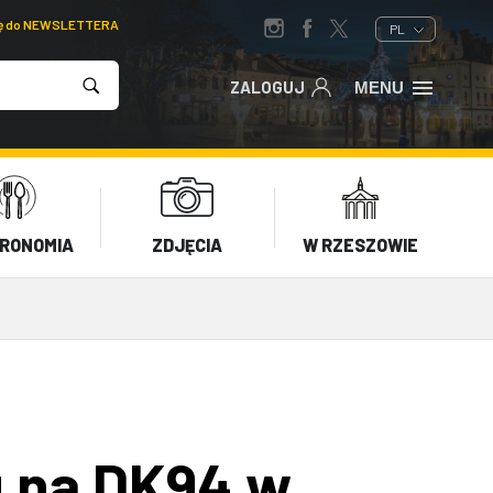
ię do NEWSLETTERA
PL
ZALOGUJ
MENU
RONOMIA
ZDJĘCIA
W RZESZOWIE
u na DK94 w