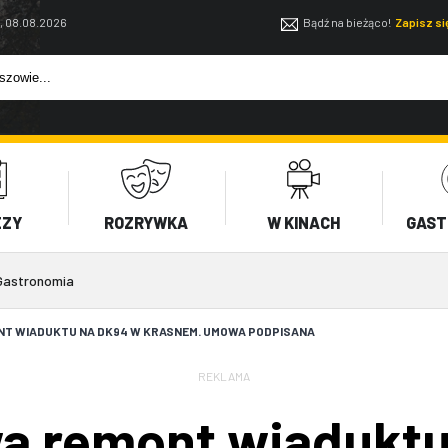
, 08.08.2026
Bądź na bieżąco!
Zapisz s
EZY
ROZRYWKA
W KINACH
GAST
Gastronomia
NT WIADUKTU NA DK94 W KRASNEM. UMOWA PODPISANA
REKLAMA
wa remont wiadukt