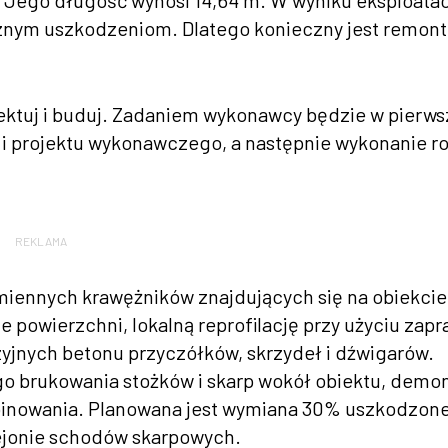
ego długość wynosi 14,64 m. W wyniku eksploatacj
znym uszkodzeniom. Dlatego konieczny jest remont
jektuj i buduj. Zadaniem wykonawcy będzie w pierws
 i projektu wykonawczego, a następnie wykonanie r
REKLAMA
iennych krawężników znajdujących się na obiekcie
 powierzchni, lokalną reprofilację przy użyciu zap
yjnych betonu przyczółków, skrzydeł i dźwigarów.
go brukowania stożków i skarp wokół obiektu, demo
inowania. Planowana jest wymiana 30% uszkodzon
ejonie schodów skarpowych.