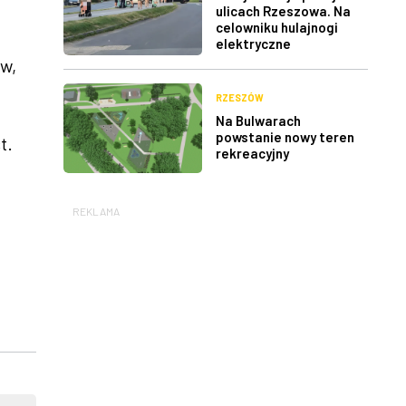
ulicach Rzeszowa. Na
celowniku hulajnogi
elektryczne
w,
RZESZÓW
Na Bulwarach
powstanie nowy teren
t.
rekreacyjny
REKLAMA