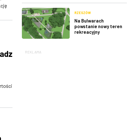
kcję
RZESZÓW
Na Bulwarach
powstanie nowy teren
rekreacyjny
radz
REKLAMA
rtości
a