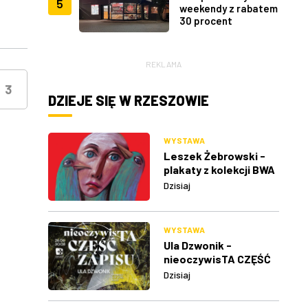
5
weekendy z rabatem
30 procent
REKLAMA
3
DZIEJE SIĘ W RZESZOWIE
WYSTAWA
Leszek Żebrowski -
plakaty z kolekcji BWA
w Rzeszowie
Dzisiaj
WYSTAWA
Ula Dzwonik -
nieoczywisTA CZĘŚĆ
ZAPISU
Dzisiaj