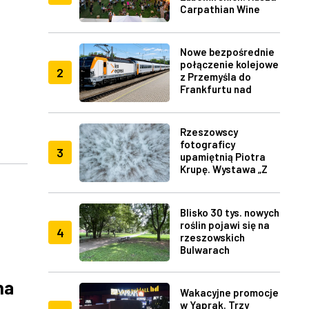
Carpathian Wine
Fest w Rzeszowie
Nowe bezpośrednie
połączenie kolejowe
2
z Przemyśla do
Frankfurtu nad
Menem
Rzeszowscy
fotograficy
3
upamiętnią Piotra
Krupę. Wystawa „Z
lotu ptaka" w RDK
Blisko 30 tys. nowych
roślin pojawi się na
4
rzeszowskich
Bulwarach
na
Wakacyjne promocje
w Yaprak. Trzy