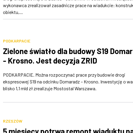
wykonawca zrealizował zasadnicze prace na wiadukcie: konstru
obiektu,...
PODKARPACIE
Zielone światło dla budowy S19 Doma
- Krosno. Jest decyzja ZRID
PODKARPACIE. Można rozpoczynać prace przy budowie drogi
ekspresowej S19 na odcinku Domaradz – Krosno. Inwestycję o wa
blisko 1,1 mld zł zrealizuje Mostostal Warszawa.
RZESZÓW
5 miesięcy potrwa remont wiaduktu n