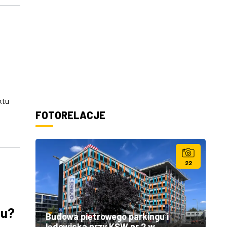
ktu
FOTORELACJE
22
tu?
Budowa piętrowego parkingu i
lądowiska przy KSW nr 2 w