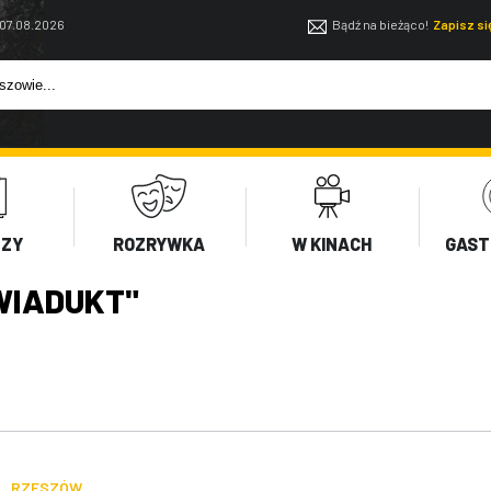
 07.08.2026
Bądź na bieżąco!
Zapisz s
EZY
ROZRYWKA
W KINACH
GAST
WIADUKT"
RZESZÓW