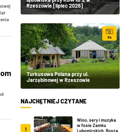
Rzeszowie [lipiec 2026]
nowej
iał
zenia
34
com
Turkusowa Polana przy ul.
Jarzębinowej w Rzeszowie
od
NAJCHĘTNIEJ CZYTANE
Wino, sery i muzyka
w fosie Zamku
1
Lubomirskich. Rusza