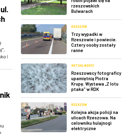
roślin pojawi się na
rzeszowskich
ul.
Bulwarach
ch
RZESZÓW
Trzy wypadki w
Rzeszowie i powiecie.
ę
Cztery osoby zostały
j”.
ranne
ko i
AKTUALNOŚCI
Rzeszowscy fotograficy
upamiętnią Piotra
Krupę. Wystawa „Z lotu
ptaka" w RDK
nik
RZESZÓW
Kolejna akcja policji na
ulicach Rzeszowa. Na
celowniku hulajnogi
ku
elektryczne
h