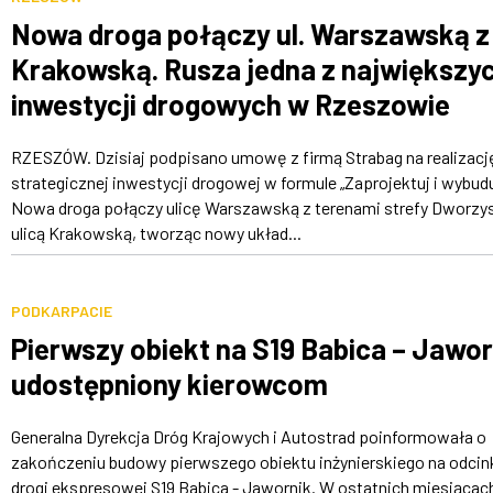
Nowa droga połączy ul. Warszawską z 
Krakowską. Rusza jedna z największy
inwestycji drogowych w Rzeszowie
RZESZÓW. Dzisiaj podpisano umowę z firmą Strabag na realizacj
strategicznej inwestycji drogowej w formule „Zaprojektuj i wybudu
Nowa droga połączy ulicę Warszawską z terenami strefy Dworzys
ulicą Krakowską, tworząc nowy układ...
PODKARPACIE
Pierwszy obiekt na S19 Babica – Jawor
udostępniony kierowcom
Generalna Dyrekcja Dróg Krajowych i Autostrad poinformowała o
zakończeniu budowy pierwszego obiektu inżynierskiego na odcin
drogi ekspresowej S19 Babica - Jawornik. W ostatnich miesiącac