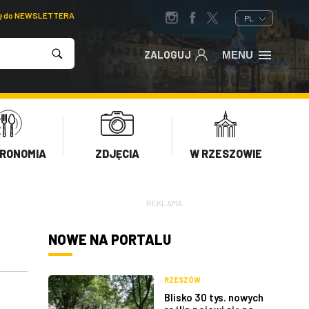
ię do NEWSLETTERA
PL
ZALOGUJ
MENU
RONOMIA
ZDJĘCIA
W RZESZOWIE
REKLAMA
NOWE NA PORTALU
RZESZÓW
Blisko 30 tys. nowych