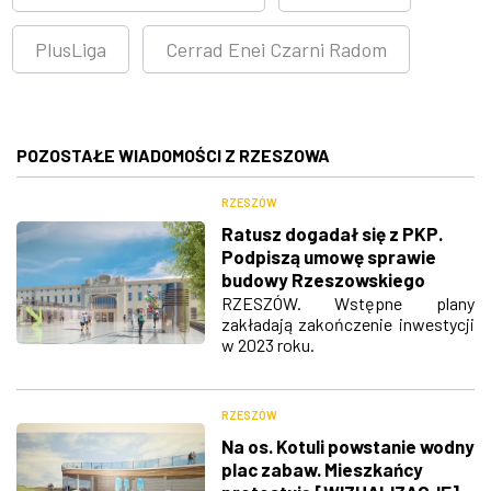
PlusLiga
Cerrad Enei Czarni Radom
POZOSTAŁE WIADOMOŚCI Z RZESZOWA
RZESZÓW
Ratusz dogadał się z PKP.
Podpiszą umowę sprawie
budowy Rzeszowskiego
Centrum Komunikacyjnego
RZESZÓW. Wstępne plany
zakładają zakończenie inwestycji
[WIZUALIZACJE]
w 2023 roku.
RZESZÓW
Na os. Kotuli powstanie wodny
plac zabaw. Mieszkańcy