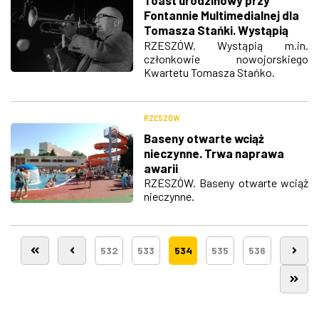
Fontannie Multimedialnej dla
Tomasza Stańki. Wystąpią
zagraniczni goście
RZESZÓW. Wystąpią m.in.
członkowie nowojorskiego
Kwartetu Tomasza Stańko.
RZESZÓW
Baseny otwarte wciąż
nieczynne. Trwa naprawa
awarii
RZESZÓW. Baseny otwarte wciąż
nieczynne.
532
533
534
535
536