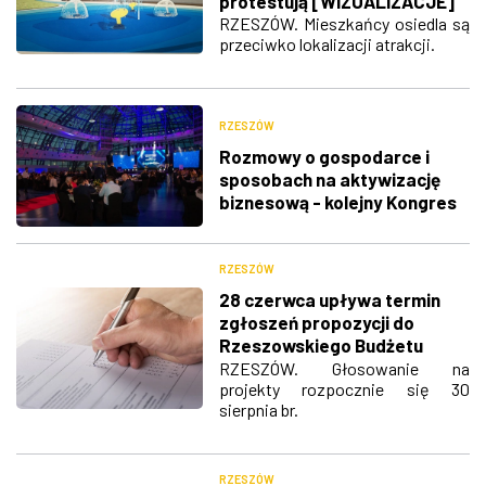
protestują [WIZUALIZACJE]
RZESZÓW. Mieszkańcy osiedla są
przeciwko lokalizacji atrakcji.
RZESZÓW
Rozmowy o gospodarce i
sposobach na aktywizację
biznesową - kolejny Kongres
Business Without Limits za
nami
RZESZÓW
28 czerwca upływa termin
zgłoszeń propozycji do
Rzeszowskiego Budżetu
Obywatelskiego 2020
RZESZÓW. Głosowanie na
projekty rozpocznie się 30
sierpnia br.
RZESZÓW