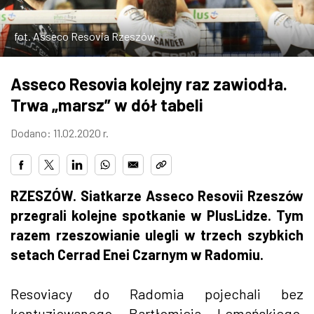
ZDJĘCIA
fot. Asseco Resovia Rzeszów
W RZESZOWIE
Asseco Resovia kolejny raz zawiodła.
Trwa „marsz” w dół tabeli
Dodano: 11.02.2020 r.
RZESZÓW. Siatkarze Asseco Resovii Rzeszów
przegrali kolejne spotkanie w PlusLidze. Tym
razem rzeszowianie ulegli w trzech szybkich
setach Cerrad Enei Czarnym w Radomiu.
Resoviacy do Radomia pojechali bez
kontuzjowanego Bartłomieja Lemańskiego,