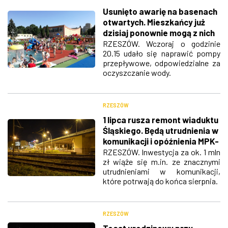
Usunięto awarię na basenach
otwartych. Mieszkańcy już
dzisiaj ponownie mogą z nich
korzystać
RZESZÓW. Wczoraj o godzinie
20.15 udało się naprawić pompy
przepływowe, odpowiedzialne za
oczyszczanie wody.
RZESZÓW
1 lipca rusza remont wiaduktu
Śląskiego. Będą utrudnienia w
komunikacji i opóźnienia MPK-
ów
RZESZÓW. Inwestycja za ok. 1 mln
zł wiąże się m.in. ze znacznymi
utrudnieniami w komunikacji,
które potrwają do końca sierpnia.
RZESZÓW
Toast urodzinowy przy