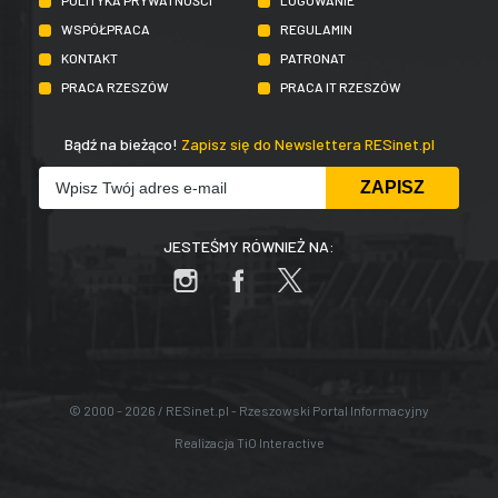
POLITYKA PRYWATNOŚCI
LOGOWANIE
WSPÓŁPRACA
REGULAMIN
KONTAKT
PATRONAT
PRACA RZESZÓW
PRACA IT RZESZÓW
Bądź na bieżąco!
Zapisz się do Newslettera RESinet.pl
JESTEŚMY RÓWNIEŻ NA:
© 2000 - 2026 / RESinet.pl - Rzeszowski Portal Informacyjny
Realizacja
TiO Interactive