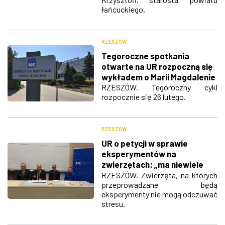
łańcuckiego.
RZESZÓW
Tegoroczne spotkania
otwarte na UR rozpoczną się
wykładem o Marii Magdalenie
RZESZÓW. Tegoroczny cykl
rozpocznie się 26 lutego.
RZESZÓW
UR o petycji w sprawie
eksperymentów na
zwierzętach: „ma niewiele
wspólnego z
RZESZÓW. Zwierzęta, na których
przeprowadzane będą
rzeczywistością”
eksperymenty nie mogą odczuwać
stresu.