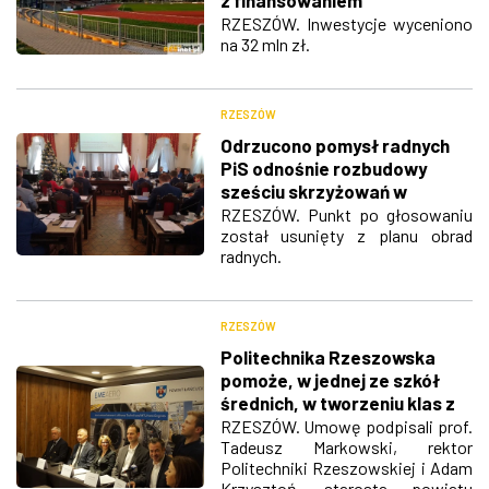
Podkarpackiego Centrum
RZESZÓW. Inwestycje wyceniono
na 32 mln zł.
Lekkoatletycznego?
RZESZÓW
Odrzucono pomysł radnych
PiS odnośnie rozbudowy
sześciu skrzyżowań w
Rzeszowie
RZESZÓW. Punkt po głosowaniu
został usunięty z planu obrad
radnych.
RZESZÓW
Politechnika Rzeszowska
pomoże, w jednej ze szkół
średnich, w tworzeniu klas z
branży lotniczej
RZESZÓW. Umowę podpisali prof.
Tadeusz Markowski, rektor
Politechniki Rzeszowskiej i Adam
Krzysztoń, starosta powiatu