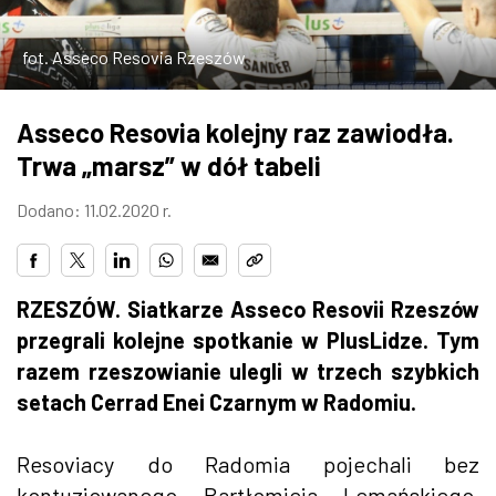
ZDJĘCIA
fot. Asseco Resovia Rzeszów
W RZESZOWIE
Asseco Resovia kolejny raz zawiodła.
Trwa „marsz” w dół tabeli
Dodano: 11.02.2020 r.
RZESZÓW. Siatkarze Asseco Resovii Rzeszów
przegrali kolejne spotkanie w PlusLidze. Tym
razem rzeszowianie ulegli w trzech szybkich
setach Cerrad Enei Czarnym w Radomiu.
Resoviacy do Radomia pojechali bez
kontuzjowanego Bartłomieja Lemańskiego,