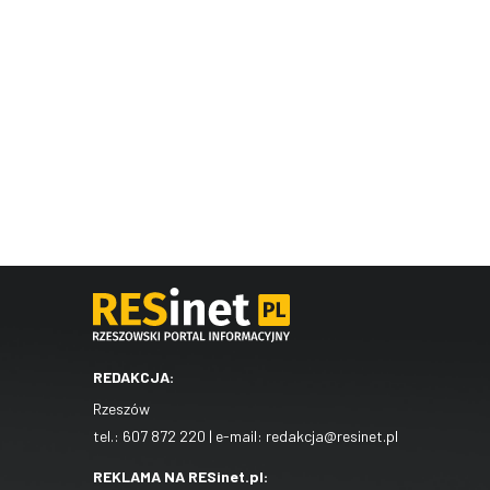
REDAKCJA:
Rzeszów
tel.:
607 872 220
| e-mail:
redakcja@resinet.pl
REKLAMA NA RESinet.pl: