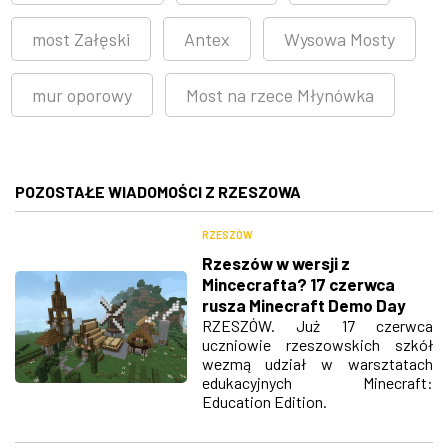
most Załęski
Antex
Wysowa Mosty
mur oporowy
Most na rzece Młynówka
POZOSTAŁE WIADOMOŚCI Z RZESZOWA
RZESZÓW
Rzeszów w wersji z
Mincecrafta? 17 czerwca
rusza Minecraft Demo Day
RZESZÓW. Już 17 czerwca
uczniowie rzeszowskich szkół
wezmą udział w warsztatach
edukacyjnych Minecraft:
Education Edition.