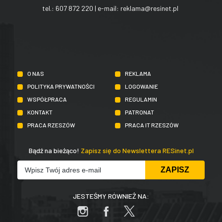
tel.:
607 872 220
| e-mail:
reklama@resinet.pl
O NAS
REKLAMA
POLITYKA PRYWATNOŚCI
LOGOWANIE
WSPÓŁPRACA
REGULAMIN
KONTAKT
PATRONAT
PRACA RZESZÓW
PRACA IT RZESZÓW
Bądź na bieżąco!
Zapisz się do Newslettera RESinet.pl
JESTEŚMY RÓWNIEŻ NA: