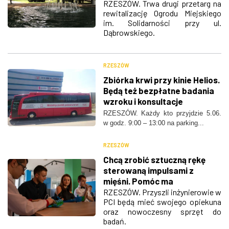
propozycje wykonawców
RZESZÓW. Trwa drugi przetarg na
rewitalizację Ogrodu Miejskiego
im. Solidarności przy ul.
Dąbrowskiego.
RZESZÓW
Zbiórka krwi przy kinie Helios.
Będą też bezpłatne badania
wzroku i konsultacje
dietetyczne
RZESZÓW. Każdy kto przyjdzie 5.06.
w godz. 9:00 – 13:00 na parking...
RZESZÓW
Chcą zrobić sztuczną rękę
sterowaną impulsami z
mięśni. Pomóc ma
Podkarpackie Centrum
RZESZÓW. Przyszli inżynierowie w
PCI będą mieć swojego opiekuna
Innowacji
oraz nowoczesny sprzęt do
badań.