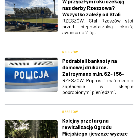
W przyszłym roku czekają
nas derby Rzeszowa?
Wszystko zależy od Stali
RZESZÓW. Stal Rzeszów stoi
przed niepowtarzalną okazją
awansu do 2 ligi.
RZESZÓW
Podrabiali banknoty na
domowej drukarce.
Zatrzymano m.in. 62- i 56-
latka
RZESZÓW. Poprosili znajomego o
zapłacenie w sklepie
podrobionymi pieniędzmi.
RZESZÓW
Kolejny przetarg na
rewitalizację Ogrodu
Miejskiego i jeszcze wyższe