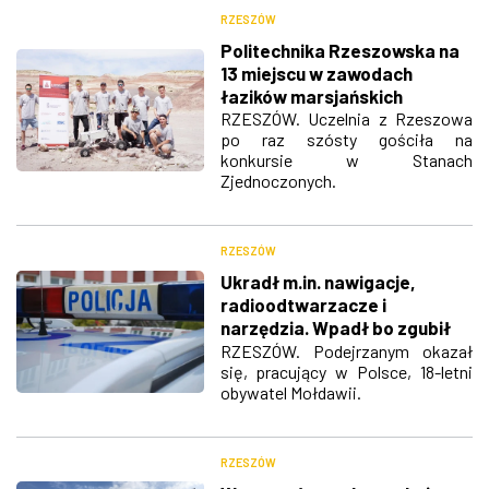
RZESZÓW
Politechnika Rzeszowska na
13 miejscu w zawodach
łazików marsjańskich
RZESZÓW. Uczelnia z Rzeszowa
po raz szósty gościła na
konkursie w Stanach
Zjednoczonych.
RZESZÓW
Ukradł m.in. nawigacje,
radioodtwarzacze i
narzędzia. Wpadł bo zgubił
paszport
RZESZÓW. Podejrzanym okazał
się, pracujący w Polsce, 18-letni
obywatel Mołdawii.
RZESZÓW