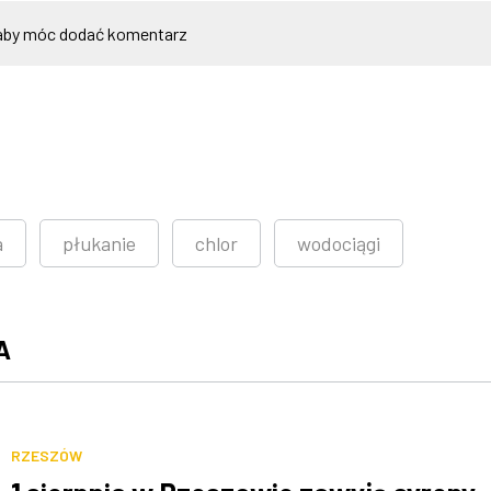
by móc dodać komentarz
a
płukanie
chlor
wodociągi
A
RZESZÓW