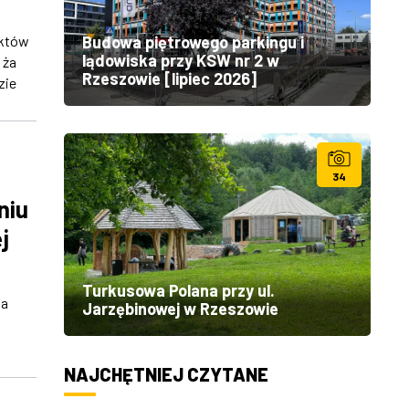
nktów
Budowa piętrowego parkingu i
lądowiska przy KSW nr 2 w
 ża
Rzeszowie [lipiec 2026]
zie
34
niu
j
Turkusowa Polana przy ul.
wa
Jarzębinowej w Rzeszowie
NAJCHĘTNIEJ CZYTANE