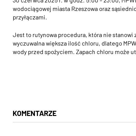
30 czerwca 2025 r. w godz. 5:00 – 23:00, MPW
wodociągowej miasta Rzeszowa oraz sąsiednich
przyłączami.
Jest to rutynowa procedura, która nie stanow
wyczuwalna większa ilość chloru, dlatego MPWi
wody przed spożyciem. Zapach chloru może utr
KOMENTARZE