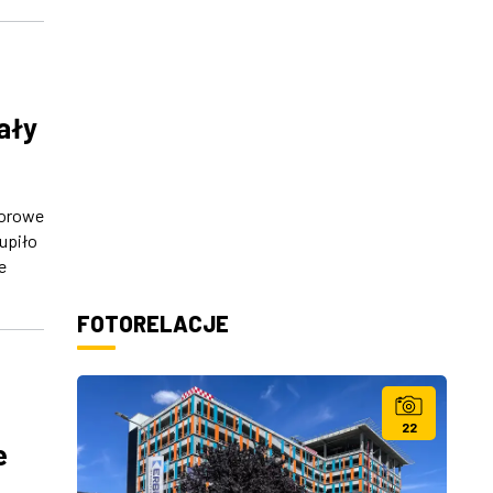
ały
dorowe
upiło
e
FOTORELACJE
22
e