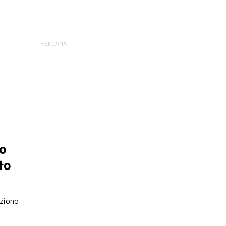
REKLAMA
go
ło
eziono