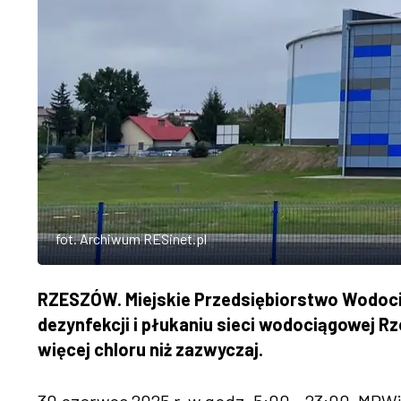
fot. Archiwum RESinet.pl
RZESZÓW. Miejskie Przedsiębiorstwo Wodocią
dezynfekcji i płukaniu sieci wodociągowej R
więcej chloru niż zazwyczaj.