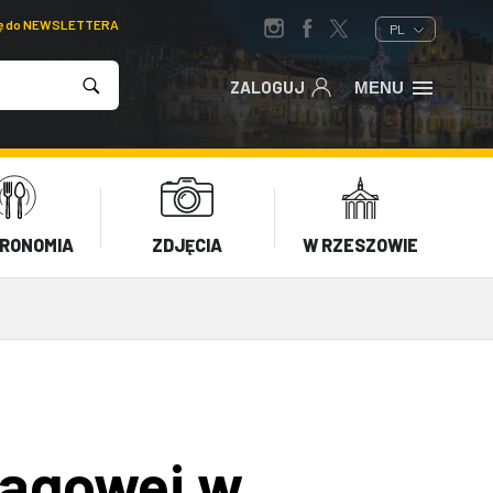
ię do NEWSLETTERA
PL
ZALOGUJ
MENU
RONOMIA
ZDJĘCIA
W RZESZOWIE
iągowej w