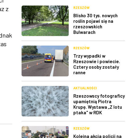
ci
az z
RZESZÓW
Blisko 30 tys. nowych
roślin pojawi się na
rzeszowskich
Bulwarach
ednak
zas
RZESZÓW
Trzy wypadki w
Rzeszowie i powiecie.
Cztery osoby zostały
ranne
AKTUALNOŚCI
Rzeszowscy fotograficy
upamiętnią Piotra
Krupę. Wystawa „Z lotu
ptaka" w RDK
RZESZÓW
Kolejna akcja policji na