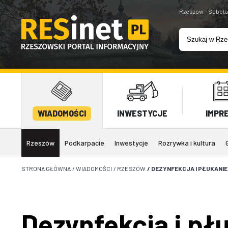
Rzeszów - Sobota
WIADOMOŚCI
INWESTYCJE
IMPR
Rzeszów
Podkarpacie
Inwestycje
Rozrywka i kultura
STRONA GŁÓWNA
/
WIADOMOŚCI
/
RZESZÓW
/
DEZYNFEKCJA I PŁUKANIE
Dezynfekcja i pł