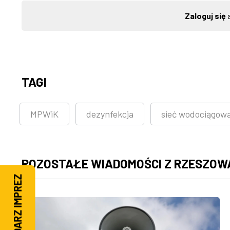
Zaloguj się
a
TAGI
MPWiK
dezynfekcja
sieć wodociągow
POZOSTAŁE WIADOMOŚCI Z RZESZOW
KALENDARZ IMPREZ