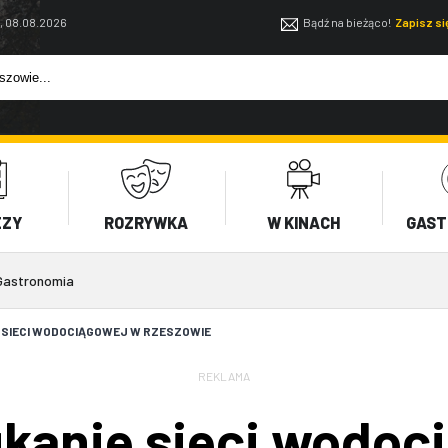
, 08.08.2026
Bądź na bieżąco!
Zapisz s
EZY
ROZRYWKA
W KINACH
GAST
Gastronomia
 SIECI WODOCIĄGOWEJ W RZESZOWIE
REKLAMA
ukanie sieci wodoc