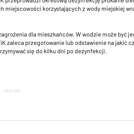
iK przeprowadzi okresową dezynfekcję płukanie sie
 miejscowości korzystających z wody miejskiej wr
i zagrożenia dla mieszkańców. W wodzie może być j
K zaleca przegotowanie lub odstawienie na jakić c
zymywać się do kilku dni po dezynfekcji.
REKLAMA