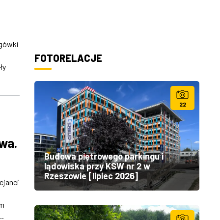
ogówki
FOTORELACJE
ły
22
owa.
Budowa piętrowego parkingu i
lądowiska przy KSW nr 2 w
Rzeszowie [lipiec 2026]
cjanci
em
..