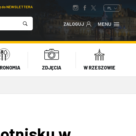
ię do NEWSLETTERA
PL
ZALOGUJ
MENU
RONOMIA
ZDJĘCIA
W RZESZOWIE
lotnisku w