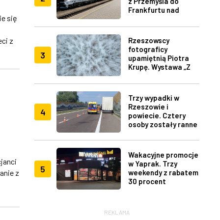
z Przemyśla do
Frankfurtu nad
e się
Menem
Rzeszowscy
ci z
fotograficy
3
upamiętnią Piotra
Krupę. Wystawa „Z
lotu ptaka" w RDK
Trzy wypadki w
Rzeszowie i
4
powiecie. Cztery
osoby zostały ranne
Wakacyjne promocje
janci
w Yaprak. Trzy
5
weekendy z rabatem
anie z
30 procent
REKLAMA