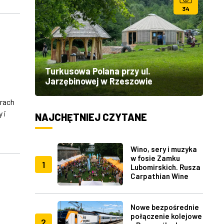
34
Turkusowa Polana przy ul.
Jarzębinowej w Rzeszowie
rach
 i
NAJCHĘTNIEJ CZYTANE
j
Wino, sery i muzyka
w fosie Zamku
1
Lubomirskich. Rusza
Carpathian Wine
Fest w Rzeszowie
Nowe bezpośrednie
połączenie kolejowe
2