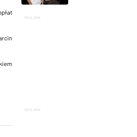
opłat
REKLAMA
arcin
ikiem
REKLAMA