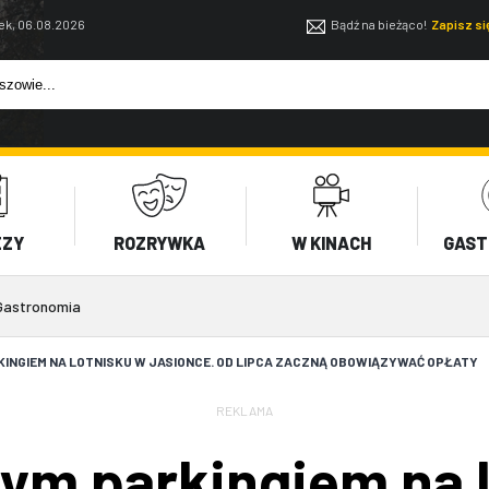
ek, 06.08.2026
Bądź na bieżąco!
Zapisz s
EZY
ROZRYWKA
W KINACH
GAST
Gastronomia
INGIEM NA LOTNISKU W JASIONCE. OD LIPCA ZACZNĄ OBOWIĄZYWAĆ OPŁATY
REKLAMA
ym parkingiem na 