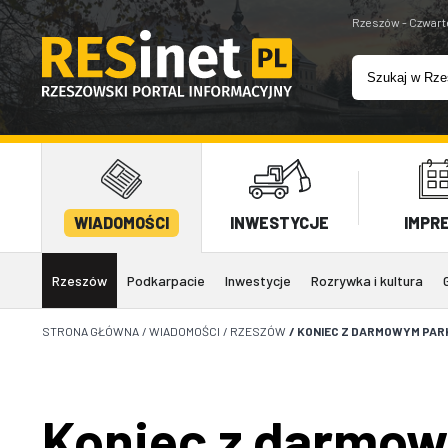
Rzeszów - Czwart
WIADOMOŚCI
INWESTYCJE
IMPR
Rzeszów
Podkarpacie
Inwestycje
Rozrywka i kultura
STRONA GŁÓWNA
/
WIADOMOŚCI
/
RZESZÓW
/
KONIEC Z DARMOWYM PARK
Koniec z darmow