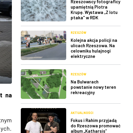
Rzeszowscy fotograficy
upamiętnią Piotra
Krupę. Wystawa „Z lotu
ptaka" w RDK
RZESZÓW
Kolejna akcja policji na
ulicach Rzeszowa. Na
celowniku hulajnogi
elektryczne
RZESZÓW
Na Bulwarach
powstanie nowy teren
rekreacyjny
t na
AKTUALNOŚCI
atnym
Fokus i Rahim przyjadą
do Rzeszowa promować
nych.
album „Katharsis”