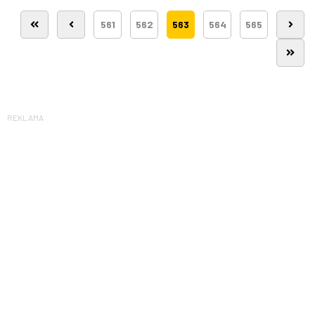
561
562
563
564
565
REKLAMA