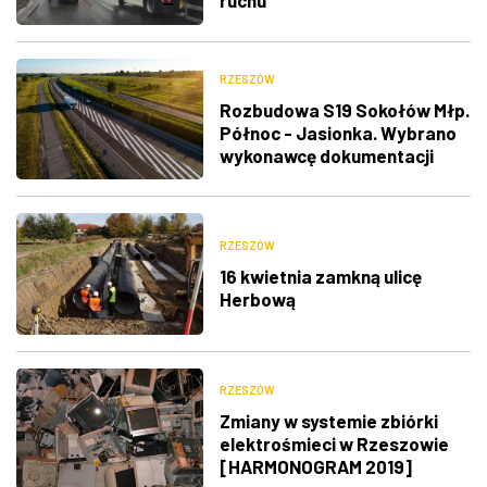
ruchu
RZESZÓW
Rozbudowa S19 Sokołów Młp.
Północ - Jasionka. Wybrano
wykonawcę dokumentacji
RZESZÓW
16 kwietnia zamkną ulicę
Herbową
RZESZÓW
Zmiany w systemie zbiórki
elektrośmieci w Rzeszowie
[HARMONOGRAM 2019]