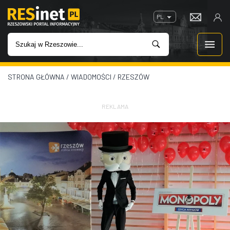
PL
STRONA GŁÓWNA
/
WIADOMOŚCI
/
RZESZÓW
WIADOMOŚCI
INWESTYCJE
REKLAMA
IMPREZY
ROZRYWKA
W KINACH
GASTRONOMIA