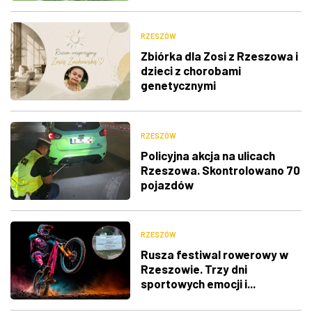
RZESZÓW
Zbiórka dla Zosi z Rzeszowa i
dzieci z chorobami
genetycznymi
RZESZÓW
Policyjna akcja na ulicach
Rzeszowa. Skontrolowano 70
pojazdów
RZESZÓW
Rusza festiwal rowerowy w
Rzeszowie. Trzy dni
sportowych emocji i...
utrudnienia w ruchu