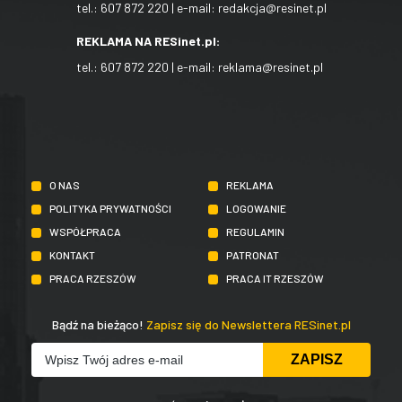
tel.:
607 872 220
| e-mail:
redakcja@resinet.pl
REKLAMA NA RESinet.pl:
tel.:
607 872 220
| e-mail:
reklama@resinet.pl
O NAS
REKLAMA
POLITYKA PRYWATNOŚCI
LOGOWANIE
WSPÓŁPRACA
REGULAMIN
KONTAKT
PATRONAT
PRACA RZESZÓW
PRACA IT RZESZÓW
Bądź na bieżąco!
Zapisz się do Newslettera RESinet.pl