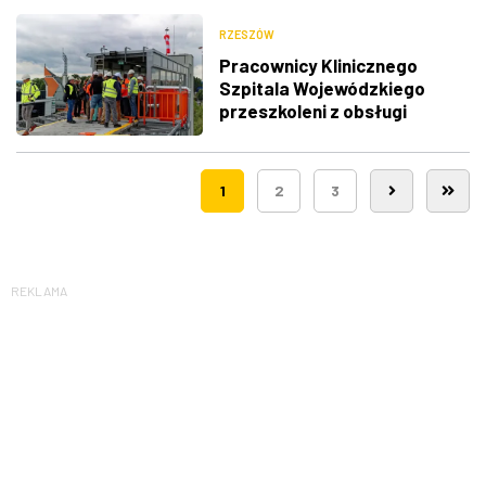
RZESZÓW
Pracownicy Klinicznego
Szpitala Wojewódzkiego
przeszkoleni z obsługi
nowego lądowiska dla
śmigłowców LPR
1
2
3
REKLAMA