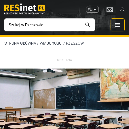
PL
STRONA GŁÓWNA
/
WIADOMOŚCI
/
RZESZÓW
WIADOMOŚCI
INWESTYCJE
REKLAMA
IMPREZY
ROZRYWKA
W KINACH
GASTRONOMIA