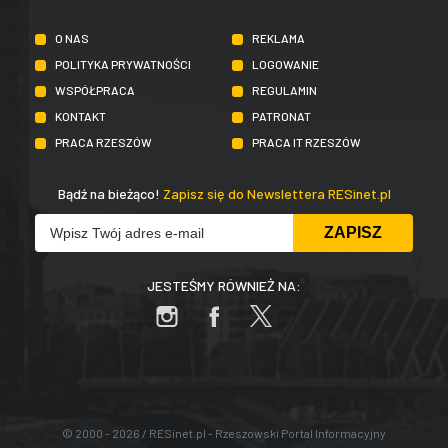
O NAS
REKLAMA
POLITYKA PRYWATNOŚCI
LOGOWANIE
WSPÓŁPRACA
REGULAMIN
KONTAKT
PATRONAT
PRACA RZESZÓW
PRACA IT RZESZÓW
Bądź na bieżąco!
Zapisz się do Newslettera RESinet.pl
JESTEŚMY RÓWNIEŻ NA:
© 2000 - 2026 / RESinet.pl - Rzeszowski Portal Informacyjny