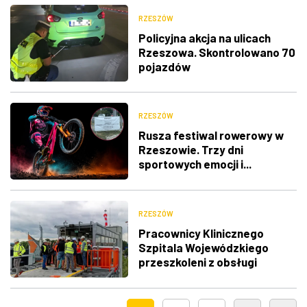
RZESZÓW
Policyjna akcja na ulicach
Rzeszowa. Skontrolowano 70
pojazdów
RZESZÓW
Rusza festiwal rowerowy w
Rzeszowie. Trzy dni
sportowych emocji i...
utrudnienia w ruchu
RZESZÓW
Pracownicy Klinicznego
Szpitala Wojewódzkiego
przeszkoleni z obsługi
nowego lądowiska dla
śmigłowców LPR