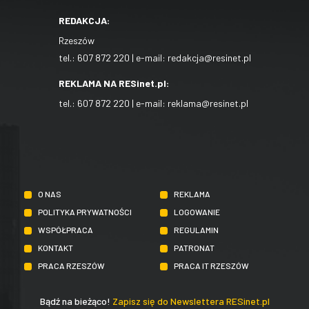
REDAKCJA:
Rzeszów
tel.:
607 872 220
| e-mail:
redakcja@resinet.pl
REKLAMA NA RESinet.pl:
tel.:
607 872 220
| e-mail:
reklama@resinet.pl
O NAS
REKLAMA
POLITYKA PRYWATNOŚCI
LOGOWANIE
WSPÓŁPRACA
REGULAMIN
KONTAKT
PATRONAT
PRACA RZESZÓW
PRACA IT RZESZÓW
Bądź na bieżąco!
Zapisz się do Newslettera RESinet.pl