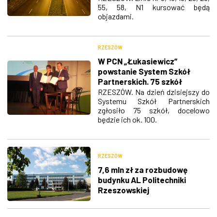
55, 58, N1 kursować będą
objazdami.
RZESZÓW
W PCN „Łukasiewicz”
powstanie System Szkół
Partnerskich. 75 szkół
przystąpiło do projektu
RZESZÓW. Na dzień dzisiejszy do
Systemu Szkół Partnerskich
zgłosiło 75 szkół, docelowo
będzie ich ok. 100.
RZESZÓW
7,6 mln zł za rozbudowę
budynku AL Politechniki
Rzeszowskiej