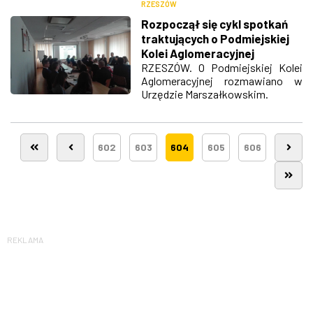
RZESZÓW
Rozpoczął się cykl spotkań
traktujących o Podmiejskiej
Kolei Aglomeracyjnej
RZESZÓW. O Podmiejskiej Kolei
Aglomeracyjnej rozmawiano w
Urzędzie Marszałkowskim.
602
603
604
605
606
REKLAMA