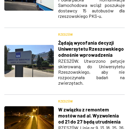
Samochodowa wciąż poszukuje
dostawcy 15 autobusów dla
rzeszowskiego PKS-u.
RZESZÓW
Żądają wycofania decyzji
Uniwersytetu Rzeszowskiego
odnośnie wprowadzenia
badań na zwierzętach
RZESZÓW. Utworzono petycje
skierowaną do Uniwersytetu
Rzeszowskiego, aby nie
rozpoczynała badań na
zwierzętach.
RZESZÓW
W związku z remontem
mostów nad al. Wyzwolenia
od 21 do 27 będą utrudnienia
w ruchu
RZESZÓW. Linie nr 9, 13, 18, 25, 26,