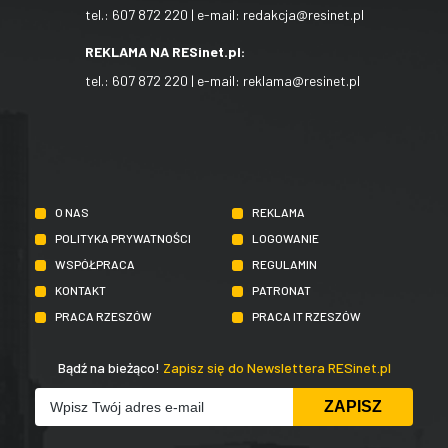
tel.:
607 872 220
| e-mail:
redakcja@resinet.pl
REKLAMA NA RESinet.pl:
tel.:
607 872 220
| e-mail:
reklama@resinet.pl
O NAS
REKLAMA
POLITYKA PRYWATNOŚCI
LOGOWANIE
WSPÓŁPRACA
REGULAMIN
KONTAKT
PATRONAT
PRACA RZESZÓW
PRACA IT RZESZÓW
Bądź na bieżąco!
Zapisz się do Newslettera RESinet.pl