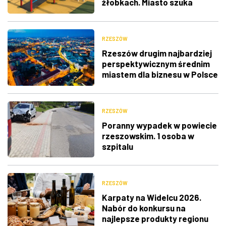
żłobkach. Miasto szuka
wykonawców
RZESZÓW
Rzeszów drugim najbardziej
perspektywicznym średnim
miastem dla biznesu w Polsce
RZESZÓW
Poranny wypadek w powiecie
rzeszowskim. 1 osoba w
szpitalu
RZESZÓW
Karpaty na Widelcu 2026.
Nabór do konkursu na
najlepsze produkty regionu