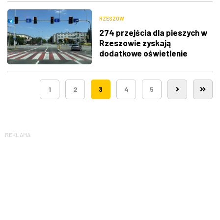
RZESZÓW
274 przejścia dla pieszych w
Rzeszowie zyskają
dodatkowe oświetlenie
1
2
3
4
5
REKLAMA