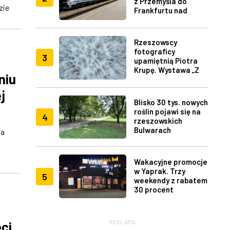
z Przemyśla do
zie
Frankfurtu nad
Menem
Rzeszowscy
fotograficy
3
upamiętnią Piotra
Krupę. Wystawa „Z
niu
lotu ptaka" w RDK
j
Blisko 30 tys. nowych
roślin pojawi się na
4
rzeszowskich
Bulwarach
wa
Wakacyjne promocje
w Yaprak. Trzy
5
weekendy z rabatem
30 procent
REKLAMA
ci,