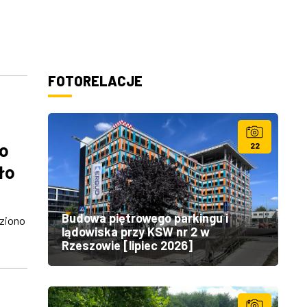
FOTORELACJE
go
22
ło
Budowa piętrowego parkingu i
eziono
lądowiska przy KSW nr 2 w
Rzeszowie [lipiec 2026]