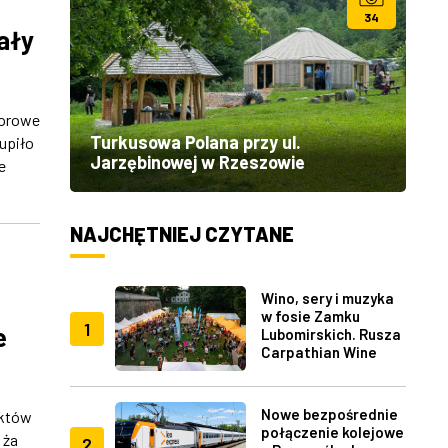
34
ały
dorowe
Turkusowa Polana przy ul.
upiło
Jarzębinowej w Rzeszowie
e
NAJCHĘTNIEJ CZYTANE
Wino, sery i muzyka
w fosie Zamku
1
e
Lubomirskich. Rusza
Carpathian Wine
Fest w Rzeszowie
Nowe bezpośrednie
nktów
połączenie kolejowe
 ża
2