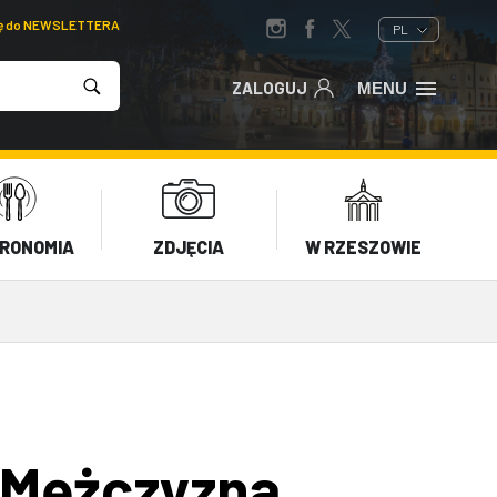
ię do NEWSLETTERA
PL
ZALOGUJ
MENU
RONOMIA
ZDJĘCIA
W RZESZOWIE
 Mężczyzna