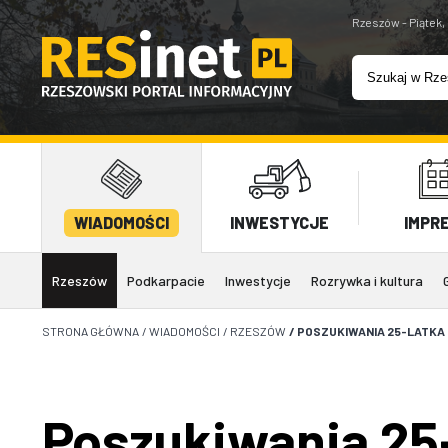
Rzeszów - Piątek,
WIADOMOŚCI
INWESTYCJE
IMPR
Rzeszów
Podkarpacie
Inwestycje
Rozrywka i kultura
STRONA GŁÓWNA
/
WIADOMOŚCI
/
RZESZÓW
/
POSZUKIWANIA 25-LATKA
Poszukiwania 25