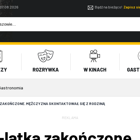
 07.08.2026
Bądź na bieżąco!
Zapisz s
EZY
ROZRYWKA
W KINACH
GAST
Gastronomia
 ZAKOŃCZONE. MĘŻCZYZNA SKONTAKTOWAŁ SIĘ Z RODZINĄ
REKLAMA
-latka zakończone.