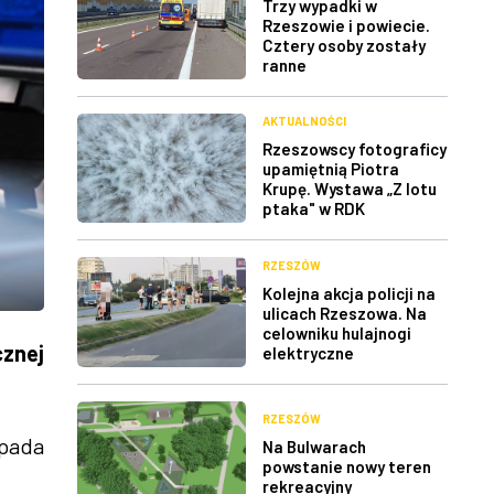
Trzy wypadki w
Rzeszowie i powiecie.
Cztery osoby zostały
ranne
AKTUALNOŚCI
Rzeszowscy fotograficy
upamiętnią Piotra
Krupę. Wystawa „Z lotu
ptaka" w RDK
RZESZÓW
Kolejna akcja policji na
ulicach Rzeszowa. Na
celowniku hulajnogi
znej
elektryczne
RZESZÓW
opada
Na Bulwarach
powstanie nowy teren
rekreacyjny