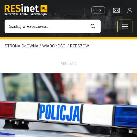
PL
STRONA GŁÓWNA
/
WIADOMOŚCI
/
RZESZÓW
WIADOMOŚCI
INWESTYCJE
REKLAMA
IMPREZY
ROZRYWKA
W KINACH
GASTRONOMIA