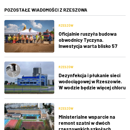
POZOSTAŁE WIADOMOŚCI Z RZESZOWA
RZESZÓW
Oficjalnie ruszyła budowa
obwodnicy Tyczyna.
Inwestycja warta blisko 57
mln zł
RZESZÓW
Dezynfekcja i płukanie sieci
wodociągowej w Rzeszowie.
W wodzie będzie więcej chloru
RZESZÓW
Ministerialne wsparcie na
remont szatni w dwóch
rzeszowskich szkołach