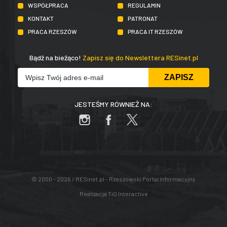
WSPÓŁPRACA
REGULAMIN
KONTAKT
PATRONAT
PRACA RZESZÓW
PRACA IT RZESZÓW
Bądź na bieżąco!
Zapisz się do Newslettera RESinet.pl
JESTEŚMY RÓWNIEŻ NA:
© 2000 - 2026 / RESinet.pl - Rzeszowski Portal Informacyjny
Realizacja
TiO Interactive