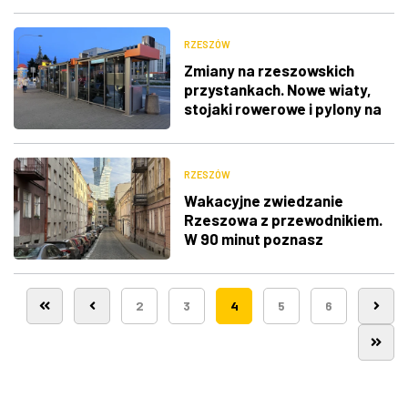
RZESZÓW
Zmiany na rzeszowskich
przystankach. Nowe wiaty,
stojaki rowerowe i pylony na
rozkłady
RZESZÓW
Wakacyjne zwiedzanie
Rzeszowa z przewodnikiem.
W 90 minut poznasz
najciekawsze zakątki
Śródmieścia
2
3
4
5
6