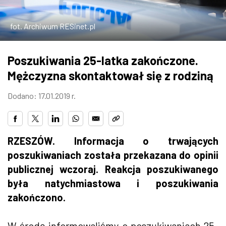
ZDJĘCIA
fot. Archiwum RESinet.pl
W RZESZOWIE
Poszukiwania 25-latka zakończone.
Mężczyzna skontaktował się z rodziną
Dodano: 17.01.2019 r.
RZESZÓW. Informacja o trwających
poszukiwaniach została przekazana do opinii
publicznej wczoraj. Reakcja poszukiwanego
była natychmiastowa i poszukiwania
zakończono.
W środę informowaliśmy o poszukiwaniach 25-