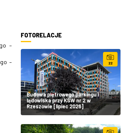
FOTORELACJE
ego –
ego –
22
Budowa piętrowego parkingu i
lądowiska przy KSW nr 2 w
Rzeszowie [lipiec 2026]