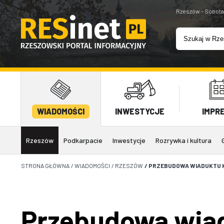
Rzeszów - Sobota
WIADOMOŚCI
INWESTYCJE
IMPR
Rzeszów
Podkarpacie
Inwestycje
Rozrywka i kultura
STRONA GŁÓWNA
/
WIADOMOŚCI
/
RZESZÓW
/
PRZEBUDOWA WIADUKTU K
Przebudowa wiad