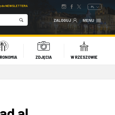
ię do NEWSLETTERA
PL
ZALOGUJ
MENU
RONOMIA
ZDJĘCIA
W RZESZOWIE
d al.