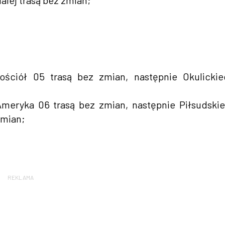
alej trasą bez zmian;
ościół 05 trasą bez zmian, następnie Okulicki
Ameryka 06 trasą bez zmian, następnie Piłsudski
zmian;
REKLAMA