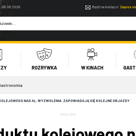
, 08.08.2026
Bądź na bieżąco!
Zapisz s
EZY
ROZRYWKA
W KINACH
GAST
Gastronomia
OLEJOWEGO NAD AL. WYZWOLENIA. ZAPOWIADAJĄ SIĘ KOLEJNE OBJAZDY
REKLAMA
uktu kolejowego na