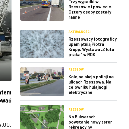
Trzy wypadki w
Rzeszowie i powiecie.
Cztery osoby zostały
ranne
AKTUALNOŚCI
Rzeszowscy fotograficy
upamiętnią Piotra
Krupę. Wystawa „Z lotu
ptaka" w RDK
RZESZÓW
Kolejna akcja policji na
ulicach Rzeszowa. Na
celowniku hulajnogi
ntem
elektryczne
tować
RZESZÓW
Na Bulwarach
powstanie nowy teren
4.00.
rekreacyjny