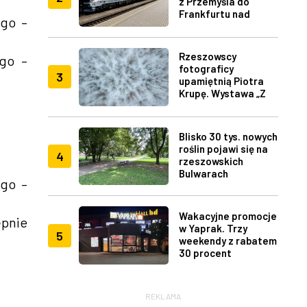
z Przemyśla do
Frankfurtu nad
ego –
Menem
Rzeszowscy
ego –
fotograficy
3
upamiętnią Piotra
Krupę. Wystawa „Z
lotu ptaka" w RDK
Blisko 30 tys. nowych
roślin pojawi się na
4
rzeszowskich
Bulwarach
ego –
Wakacyjne promocje
ępnie
w Yaprak. Trzy
5
weekendy z rabatem
30 procent
REKLAMA