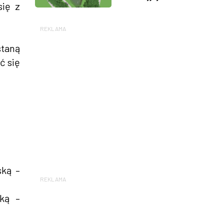
się z
REKLAMA
staną
ć się
ską –
REKLAMA
ską –