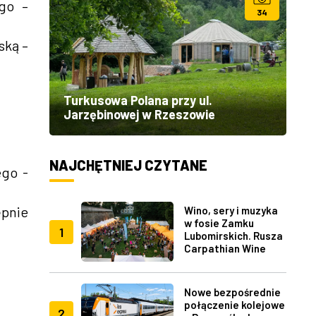
ego –
34
ską –
Turkusowa Polana przy ul.
Jarzębinowej w Rzeszowie
NAJCHĘTNIEJ CZYTANE
ego -
pnie
Wino, sery i muzyka
w fosie Zamku
1
Lubomirskich. Rusza
Carpathian Wine
Fest w Rzeszowie
Nowe bezpośrednie
połączenie kolejowe
2