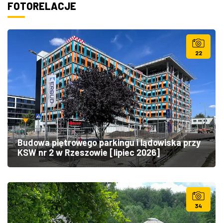
FOTORELACJE
22
Budowa piętrowego parkingu i lądowiska przy
KSW nr 2 w Rzeszowie [lipiec 2026]
34