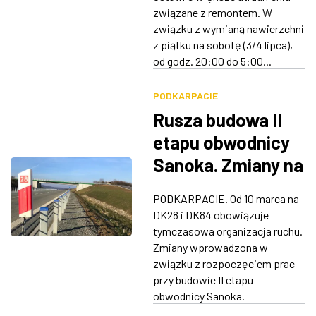
remontu
związane z remontem. W
związku z wymianą nawierzchni
z piątku na sobotę (3/4 lipca),
od godz. 20:00 do 5:00...
PODKARPACIE
Rusza budowa II
etapu obwodnicy
Sanoka. Zmiany na
DK28 i DK84
PODKARPACIE. Od 10 marca na
DK28 i DK84 obowiązuje
tymczasowa organizacja ruchu.
Zmiany wprowadzona w
związku z rozpoczęciem prac
przy budowie II etapu
obwodnicy Sanoka.