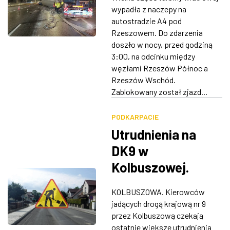
duży ładunek
wypadła z naczepy na
ZDJĘCIA
autostradzie A4 pod
Rzeszowem. Do zdarzenia
W RZESZOWIE
doszło w nocy, przed godziną
3:00, na odcinku między
węzłami Rzeszów Północ a
Rzeszów Wschód.
Zablokowany został zjazd...
PODKARPACIE
Utrudnienia na
DK9 w
Kolbuszowej.
Nocne zamknięcie
KOLBUSZOWA. Kierowców
drogi przed
jadących drogą krajową nr 9
zakończeniem
przez Kolbuszową czekają
ostatnie większe utrudnienia