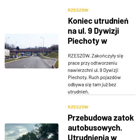
RZESZÓW
Koniec utrudnień
na ul. 9 Dywizji
Piechoty w
Rzeszowie
RZESZÓW. Zakończyły się
prace przy odtworzeniu
nawierzchni ul. 9 Dywizji
Piechoty. Ruch pojazdów
odbywa się tam już bez
utrudnień.
RZESZÓW
Przebudowa zatok
autobusowych.
Utrudnienia w