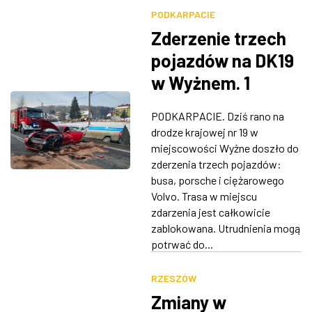
PODKARPACIE
Zderzenie trzech
pojazdów na DK19
w Wyżnem. 1
osoba w szpitalu,
PODKARPACIE. Dziś rano na
utrudnienia w
drodze krajowej nr 19 w
ruchu
miejscowości Wyżne doszło do
zderzenia trzech pojazdów:
busa, porsche i ciężarowego
Volvo. Trasa w miejscu
zdarzenia jest całkowicie
zablokowana. Utrudnienia mogą
potrwać do...
RZESZÓW
Zmiany w