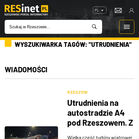
PL
WYSZUKIWARKA TAGÓW: "UTRUDNIENIA"
WIADOMOŚCI
INWESTYCJE
WIADOMOŚCI
IMPREZY
RZESZÓW
ROZRYWKA
Utrudnienia na
autostradzie A4
W KINACH
pod Rzeszowem. Z
ciężarówki wypadł
GASTRONOMIA
Wielka część turbiny wiatrowej