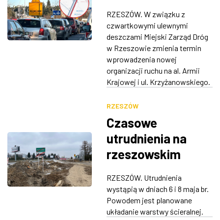
nowej organizacji
RZESZÓW. W związku z
ruchu na ul.
czwartkowymi ulewnymi
Krzyżanowskiego i
deszczami Miejski Zarząd Dróg
w Rzeszowie zmienia termin
al. Armii Krajowej
wprowadzenia nowej
organizacji ruchu na al. Armii
Krajowej i ul. Krzyżanowskiego.
RZESZÓW
Czasowe
utrudnienia na
rzeszowskim
łączniku
RZESZÓW. Utrudnienia
autostrady A4
wystąpią w dniach 6 i 8 maja br.
Powodem jest planowane
układanie warstwy ścieralnej.