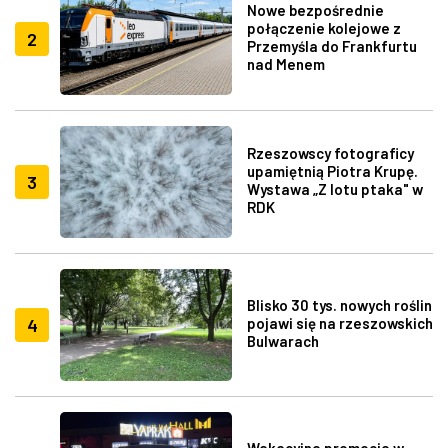
Nowe bezpośrednie
połączenie kolejowe z
2
Przemyśla do Frankfurtu
nad Menem
Rzeszowscy fotograficy
upamiętnią Piotra Krupę.
3
Wystawa „Z lotu ptaka" w
RDK
Blisko 30 tys. nowych roślin
4
pojawi się na rzeszowskich
Bulwarach
Wakacyjne promocje w