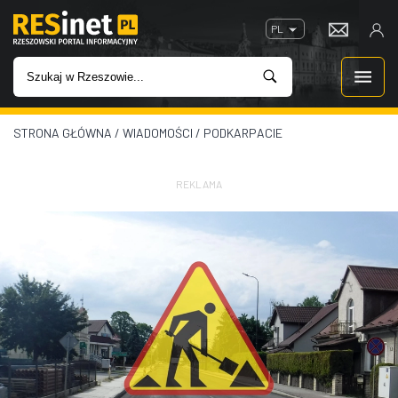
PL
STRONA GŁÓWNA
/
WIADOMOŚCI
/
PODKARPACIE
WIADOMOŚCI
INWESTYCJE
REKLAMA
IMPREZY
ROZRYWKA
W KINACH
GASTRONOMIA