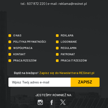
tel.:
607 872 220
| e-mail:
reklama@resinet.pl
O NAS
REKLAMA
POLITYKA PRYWATNOŚCI
LOGOWANIE
WSPÓŁPRACA
REGULAMIN
KONTAKT
PATRONAT
PRACA RZESZÓW
PRACA IT RZESZÓW
Bądź na bieżąco!
Zapisz się do Newslettera RESinet.pl
JESTEŚMY RÓWNIEŻ NA: