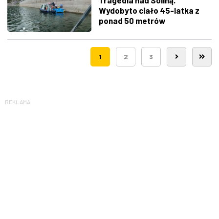
Tragedia nad Soliną.
Wydobyto ciało 45-latka z
ponad 50 metrów
1
2
3
REKLAMA