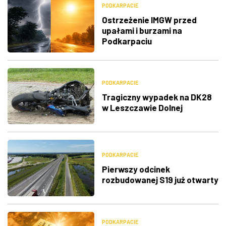
PODKARPACIE
Ostrzeżenie IMGW przed
upałami i burzami na
Podkarpaciu
PODKARPACIE
Tragiczny wypadek na DK28
w Leszczawie Dolnej
PODKARPACIE
Pierwszy odcinek
rozbudowanej S19 już otwarty
PODKARPACIE