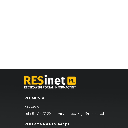
REDAKCJA:
Rzeszów
tel.:
607 872 220
| e-mail:
redakcja@resinet.pl
REKLAMA NA RESinet.pl: