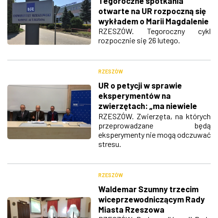
Tegoroczne spotkania
otwarte na UR rozpoczną się
wykładem o Marii Magdalenie
RZESZÓW. Tegoroczny cykl
rozpocznie się 26 lutego.
RZESZÓW
UR o petycji w sprawie
eksperymentów na
zwierzętach: „ma niewiele
wspólnego z
RZESZÓW. Zwierzęta, na których
przeprowadzane będą
rzeczywistością”
eksperymenty nie mogą odczuwać
stresu.
RZESZÓW
Waldemar Szumny trzecim
wiceprzewodniczącym Rady
Miasta Rzeszowa