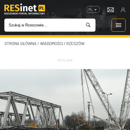
PL
STRONA GŁÓWNA
/
WIADOMOŚCI
/
RZESZÓW
WIADOMOŚCI
INWESTYCJE
REKLAMA
IMPREZY
ROZRYWKA
W KINACH
GASTRONOMIA