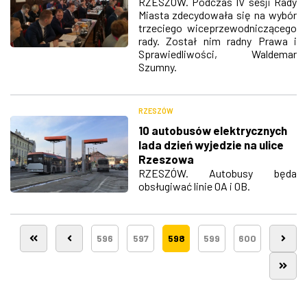
RZESZÓW. Podczas IV sesji Rady
Miasta zdecydowała się na wybór
trzeciego wiceprzewodniczącego
rady. Został nim radny Prawa i
Sprawiedliwości, Waldemar
Szumny.
RZESZÓW
10 autobusów elektrycznych
lada dzień wyjedzie na ulice
Rzeszowa
RZESZÓW. Autobusy będa
obsługiwać linie 0A i 0B.
596
597
598
599
600