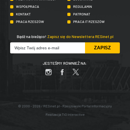
WSPÓŁPRACA
REGULAMIN
KONTAKT
PATRONAT
PRACA RZESZÓW
PRACA IT RZESZÓW
Bądź na bieżąco!
Zapisz się do Newslettera RESinet.pl
JESTEŚMY RÓWNIEŻ NA:
© 2000 - 2026 / RESinet.pl - Rzeszowski Portal Informacyjny
Realizacja
TiO Interactive