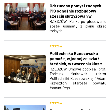
Odrzucono pomysł radnych
PiS odnośnie rozbudowy
sześciu skrzyżowań w
Rzeszowie
RZESZÓW. Punkt po głosowaniu
został usunięty z planu obrad
radnych.
RZESZÓW
Politechnika Rzeszowska
pomoże, w jednej ze szkół
średnich, w tworzeniu klas z
branży lotniczej
RZESZÓW. Umowę podpisali prof.
Tadeusz Markowski, rektor
Politechniki Rzeszowskiej i Adam
Krzysztoń, starosta powiatu
łańcuckiego.
RZESZÓW