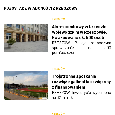
POZOSTAŁE WIADOMOŚCI Z RZESZOWA
RZESZÓW
Alarm bombowy w Urzędzie
Wojewódzkim w Rzeszowie.
Ewakuowano ok. 500 osób
RZESZÓW. Policja rozpoczyna
sprawdzanie ok. 300
pomieszczeń.
RZESZÓW
Trójstronne spotkanie
rozwiąże galimatias związany
z finansowaniem
Podkarpackiego Centrum
RZESZÓW. Inwestycje wyceniono
na 32 mln zł.
Lekkoatletycznego?
RZESZÓW