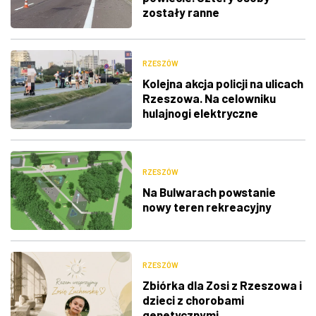
zostały ranne
RZESZÓW
Kolejna akcja policji na ulicach
Rzeszowa. Na celowniku
hulajnogi elektryczne
RZESZÓW
Na Bulwarach powstanie
nowy teren rekreacyjny
RZESZÓW
Zbiórka dla Zosi z Rzeszowa i
dzieci z chorobami
genetycznymi