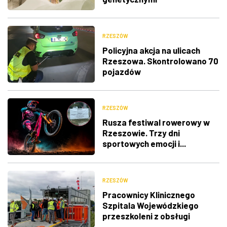
RZESZÓW
Policyjna akcja na ulicach
Rzeszowa. Skontrolowano 70
pojazdów
RZESZÓW
Rusza festiwal rowerowy w
Rzeszowie. Trzy dni
sportowych emocji i...
utrudnienia w ruchu
RZESZÓW
Pracownicy Klinicznego
Szpitala Wojewódzkiego
przeszkoleni z obsługi
nowego lądowiska dla