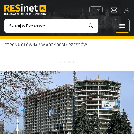
PL
STRONA GŁÓWNA
/
WIADOMOŚCI
/
RZESZÓW
WIADOMOŚCI
INWESTYCJE
REKLAMA
IMPREZY
ROZRYWKA
W KINACH
GASTRONOMIA