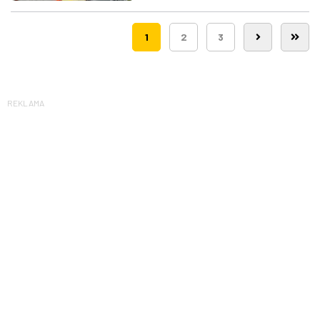
śmigłowców LPR
1
2
3
REKLAMA