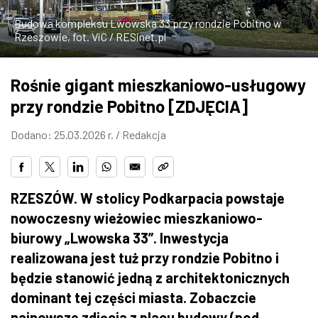
ZDJĘCIA
Budowa kompleksu Lwowska 33 przy rondzie Pobitno w
Rzeszowie, fot. ViC / RESinet.pl
W RZESZOWIE
Rośnie gigant mieszkaniowo-usługowy
przy rondzie Pobitno [ZDJĘCIA]
Dodano: 25.03.2026 r. /
Redakcja
RZESZÓW. W stolicy Podkarpacia powstaje
nowoczesny wieżowiec mieszkaniowo-
biurowy „Lwowska 33”. Inwestycja
realizowana jest tuż przy rondzie Pobitno i
będzie stanowić jedną z architektonicznych
dominant tej części miasta. Zobaczcie
najnowsze zdjęcia z placu budowy (pod