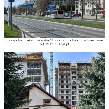
Budowa kompleksu Lwowska 33 przy rondzie Pobitno w Rzeszowie,
fot. ViC / RESinet.pl