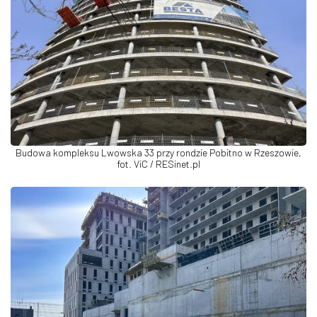
Budowa kompleksu Lwowska 33 przy rondzie Pobitno w Rzeszowie,
fot. ViC / RESinet.pl