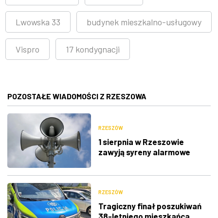
Lwowska 33
budynek mieszkalno-usługowy
Vispro
17 kondygnacji
POZOSTAŁE WIADOMOŚCI Z RZESZOWA
RZESZÓW
1 sierpnia w Rzeszowie
zawyją syreny alarmowe
RZESZÓW
Tragiczny finał poszukiwań
38-letniego mieszkańca