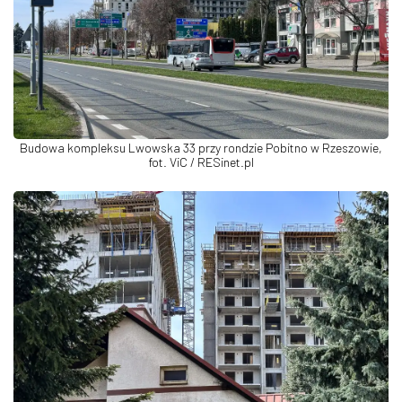
Budowa kompleksu Lwowska 33 przy rondzie Pobitno w Rzeszowie,
fot. ViC / RESinet.pl