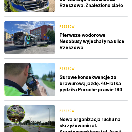
Rzeszowa. Znaleziono ciało
RZESZÓW
Pierwsze wodorowe
Nesobusy wyjechały na ulice
Rzeszowa
RZESZÓW
Surowe konsekwencje za
brawurową jazdę. 40-latka
pędziła Porsche prawie 180
km/h
RZESZÓW
Nowa organizacja ruchu na
skrzyżowaniu al.
Krzyżanowskiego i al. Armii