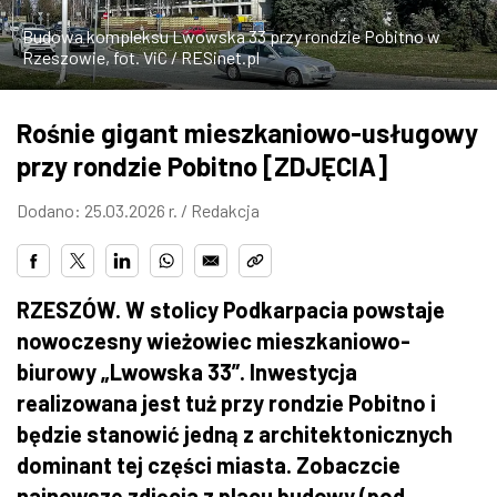
ZDJĘCIA
Budowa kompleksu Lwowska 33 przy rondzie Pobitno w
Rzeszowie, fot. ViC / RESinet.pl
W RZESZOWIE
Rośnie gigant mieszkaniowo-usługowy
przy rondzie Pobitno [ZDJĘCIA]
Dodano: 25.03.2026 r. /
Redakcja
RZESZÓW. W stolicy Podkarpacia powstaje
nowoczesny wieżowiec mieszkaniowo-
biurowy „Lwowska 33”. Inwestycja
realizowana jest tuż przy rondzie Pobitno i
będzie stanowić jedną z architektonicznych
dominant tej części miasta. Zobaczcie
najnowsze zdjęcia z placu budowy (pod