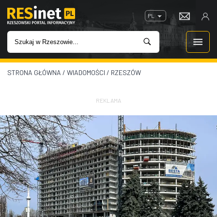
PL
STRONA GŁÓWNA
/
WIADOMOŚCI
/
RZESZÓW
WIADOMOŚCI
INWESTYCJE
REKLAMA
IMPREZY
ROZRYWKA
W KINACH
GASTRONOMIA