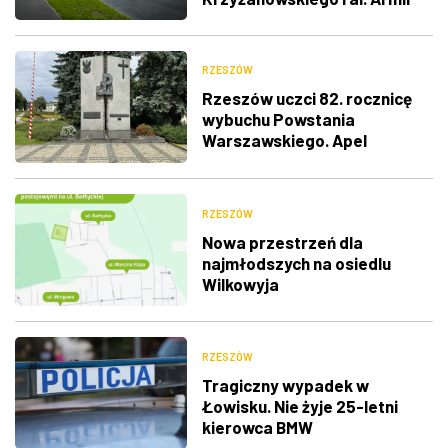
Krajowej
RZESZÓW
Rzeszów uczci 82. rocznicę
wybuchu Powstania
Warszawskiego. Apel
Pamięci, salwa honorowa i
wspólne śpiewanie
RZESZÓW
Nowa przestrzeń dla
najmłodszych na osiedlu
Wilkowyja
RZESZÓW
Tragiczny wypadek w
Łowisku. Nie żyje 25-letni
kierowca BMW