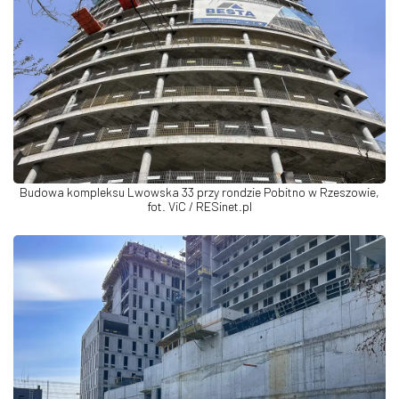
Budowa kompleksu Lwowska 33 przy rondzie Pobitno w Rzeszowie,
fot. ViC / RESinet.pl