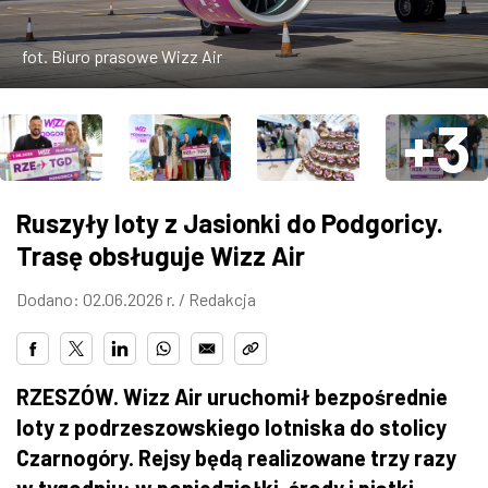
ZDJĘCIA
fot. Biuro prasowe Wizz Air
W RZESZOWIE
+3
Ruszyły loty z Jasionki do Podgoricy.
Trasę obsługuje Wizz Air
Dodano: 02.06.2026 r. /
Redakcja
RZESZÓW. Wizz Air uruchomił bezpośrednie
loty z podrzeszowskiego lotniska do stolicy
Czarnogóry. Rejsy będą realizowane trzy razy
w tygodniu: w poniedziałki, środy i piątki.