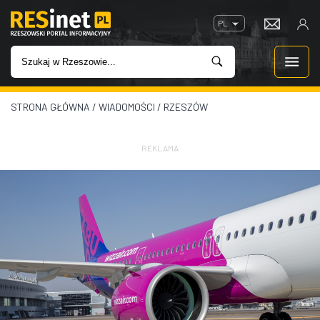
PL
STRONA GŁÓWNA
/
WIADOMOŚCI
/
RZESZÓW
WIADOMOŚCI
INWESTYCJE
REKLAMA
IMPREZY
ROZRYWKA
W KINACH
GASTRONOMIA