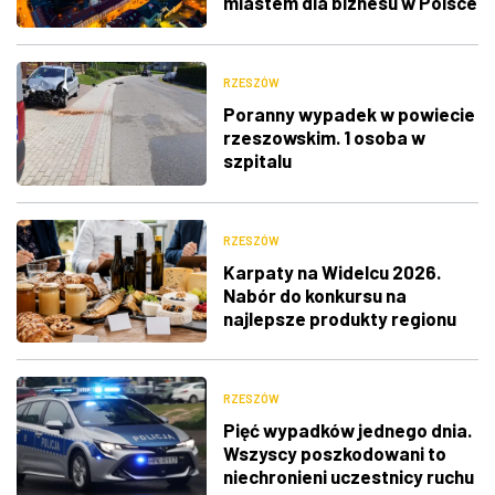
miastem dla biznesu w Polsce
RZESZÓW
Poranny wypadek w powiecie
rzeszowskim. 1 osoba w
szpitalu
RZESZÓW
Karpaty na Widelcu 2026.
Nabór do konkursu na
najlepsze produkty regionu
RZESZÓW
Pięć wypadków jednego dnia.
Wszyscy poszkodowani to
niechronieni uczestnicy ruchu