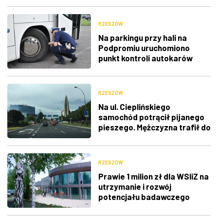
RZESZÓW
Na parkingu przy hali na
Podpromiu uruchomiono
punkt kontroli autokarów
RZESZÓW
Na ul. Cieplińskiego
samochód potrącił pijanego
pieszego. Mężczyzna trafił do
szpitala
RZESZÓW
Prawie 1 milion zł dla WSIiZ na
utrzymanie i rozwój
potencjału badawczego