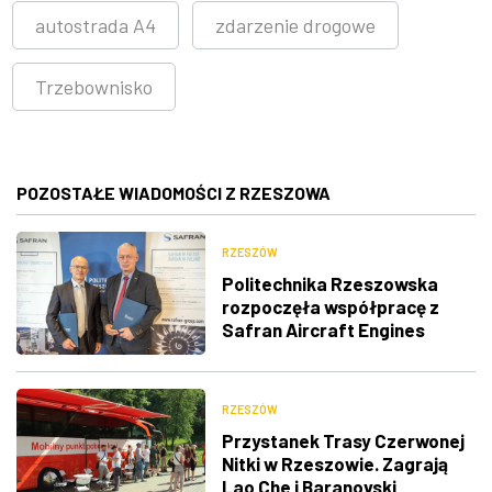
autostrada A4
zdarzenie drogowe
Trzebownisko
POZOSTAŁE WIADOMOŚCI Z RZESZOWA
RZESZÓW
Politechnika Rzeszowska
rozpoczęła współpracę z
Safran Aircraft Engines
Poland
RZESZÓW
Przystanek Trasy Czerwonej
Nitki w Rzeszowie. Zagrają
Lao Che i Baranovski