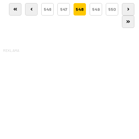
546
547
548
549
550
REKLAMA