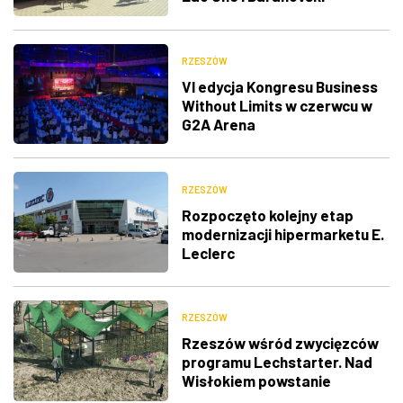
RZESZÓW
VI edycja Kongresu Business
Without Limits w czerwcu w
G2A Arena
RZESZÓW
Rozpoczęto kolejny etap
modernizacji hipermarketu E.
Leclerc
RZESZÓW
Rzeszów wśród zwycięzców
programu Lechstarter. Nad
Wisłokiem powstanie
Przestrzeń