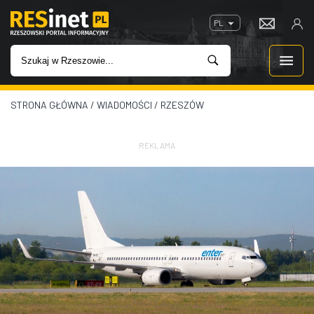
PL
STRONA GŁÓWNA
/
WIADOMOŚCI
/
RZESZÓW
WIADOMOŚCI
INWESTYCJE
REKLAMA
IMPREZY
ROZRYWKA
W KINACH
GASTRONOMIA