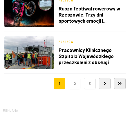
RZESZÓW
Rusza festiwal rowerowy w
Rzeszowie. Trzy dni
sportowych emocji i...
utrudnienia w ruchu
RZESZÓW
Pracownicy Klinicznego
Szpitala Wojewódzkiego
przeszkoleni z obsługi
nowego lądowiska dla
śmigłowców LPR
1
2
3
REKLAMA