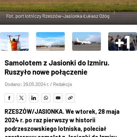
ZDJĘCIA
Fot. port lotniczy Rzeszów-Jasionka Łukasz Ożóg
W RZESZOWIE
+1
Samolotem z Jasionki do Izmiru.
Ruszyło nowe połączenie
Dodano: 29.05.2024 r. /
Redakcja
RZESZÓW/JASIONKA. We wtorek, 28 maja
2024 r. po raz pierwszy w historii
podrzeszowskiego lotniska, poleciał
czarterowy samolot z Jasionki do Izmiru.