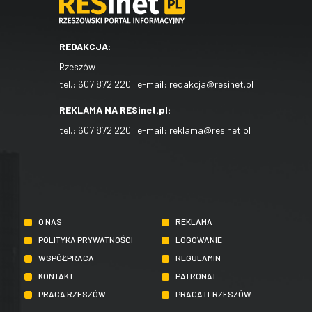
REDAKCJA:
Rzeszów
tel.:
607 872 220
| e-mail:
redakcja@resinet.pl
REKLAMA NA RESinet.pl:
tel.:
607 872 220
| e-mail:
reklama@resinet.pl
O NAS
REKLAMA
POLITYKA PRYWATNOŚCI
LOGOWANIE
WSPÓŁPRACA
REGULAMIN
KONTAKT
PATRONAT
PRACA RZESZÓW
PRACA IT RZESZÓW