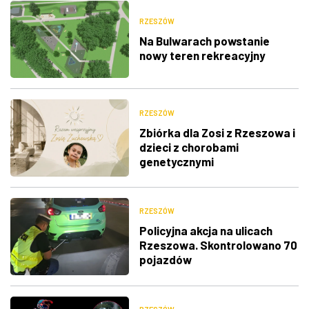
RZESZÓW
Na Bulwarach powstanie
nowy teren rekreacyjny
RZESZÓW
Zbiórka dla Zosi z Rzeszowa i
dzieci z chorobami
genetycznymi
RZESZÓW
Policyjna akcja na ulicach
Rzeszowa. Skontrolowano 70
pojazdów