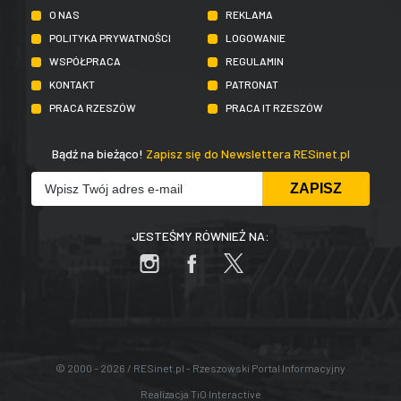
O NAS
REKLAMA
POLITYKA PRYWATNOŚCI
LOGOWANIE
WSPÓŁPRACA
REGULAMIN
KONTAKT
PATRONAT
PRACA RZESZÓW
PRACA IT RZESZÓW
Bądź na bieżąco!
Zapisz się do Newslettera RESinet.pl
JESTEŚMY RÓWNIEŻ NA:
© 2000 - 2026 / RESinet.pl - Rzeszowski Portal Informacyjny
Realizacja
TiO Interactive