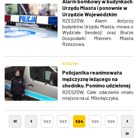
Alarm bombowy w budynkach
Urzędu Miasta i ponownie w
Urzędzie Wojewódzkim
RZESZÓW. Alarm dotyczy
budynków Urzędu Miasta, mowa o
Wydziale Geodezji oraz Biurze
Gospodarki Mieniem Miasta
Rzeszowa.
RZESZÓW
Policjantka reanimowała
mężczyznę leżącego na
chodniku. Pomimo udzielonej
pomocy, zmarł
RZESZÓW. Całe zdarzenie miało
miejsce na ul. Mikołajczyka.
592
593
594
595
596