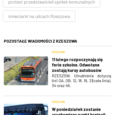
protest przedstawicieli spółek komunalnych
śmieciarki na ulicach Rzeszowa
POZOSTAŁE WIADOMOŚCI Z RZESZOWA
RZESZÓW
11 lutego rozpoczynają się
ferie szkolne. Odwołane
zostają kursy autobusów
oznaczone literą „s”
RZESZÓW. Utrudnienia dotyczą
linii 0A, 0B, 12, 18, 19, 21(cała linia),
34 oraz 46.
RZESZÓW
W poniedziałek zostanie
uruchomiony punkt kontroli