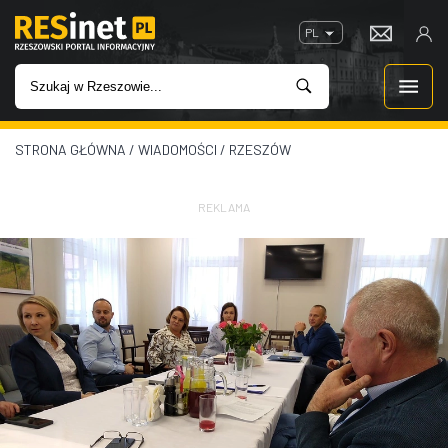
PL
STRONA GŁÓWNA
/
WIADOMOŚCI
/
RZESZÓW
WIADOMOŚCI
INWESTYCJE
REKLAMA
IMPREZY
ROZRYWKA
W KINACH
GASTRONOMIA