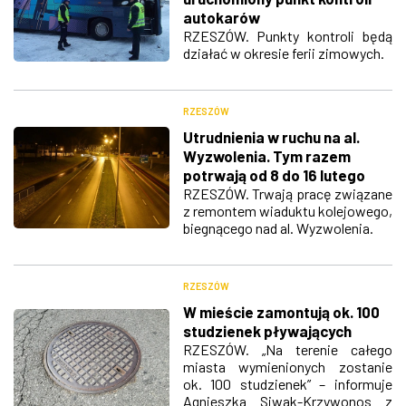
autokarów
RZESZÓW. Punkty kontroli będą
działać w okresie ferii zimowych.
RZESZÓW
Utrudnienia w ruchu na al.
Wyzwolenia. Tym razem
potrwają od 8 do 16 lutego
RZESZÓW. Trwają pracę związane
z remontem wiaduktu kolejowego,
biegnącego nad al. Wyzwolenia.
RZESZÓW
W mieście zamontują ok. 100
studzienek pływających
RZESZÓW. „Na terenie całego
miasta wymienionych zostanie
ok. 100 studzienek” – informuje
Agnieszka Siwak-Krzywonos z